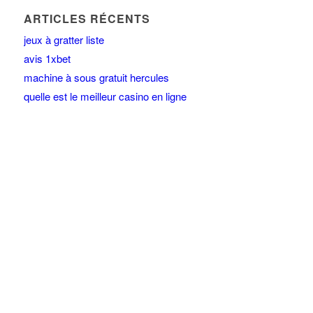
ARTICLES RÉCENTS
jeux à gratter liste
avis 1xbet
machine à sous gratuit hercules
quelle est le meilleur casino en ligne