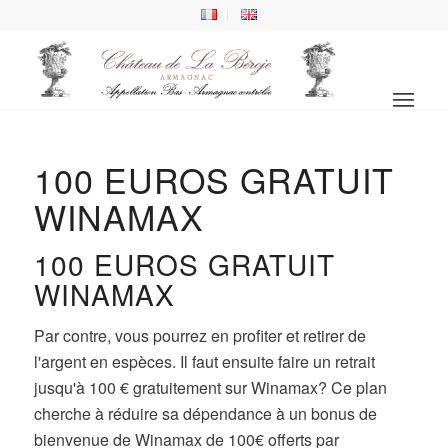
100 EUROS GRATUIT
WINAMAX
100 EUROS GRATUIT
WINAMAX
Par contre, vous pourrez en profiter et retirer de
l'argent en espèces. Il faut ensuite faire un retrait
jusqu'à 100 € gratuitement sur Winamax? Ce plan
cherche à réduire sa dépendance à un bonus de
bienvenue de Winamax de 100€ offerts par