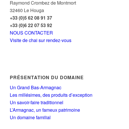
Raymond Crombez de Montmort
32460 Le Houga
+33 (0)5 62 08 91 37
+33 (0)6 22 07 53 92
NOUS CONTACTER
Visite de chai sur rendez-vous
PRÉSENTATION DU DOMAINE
Un Grand Bas-Armagnac
Les millésimes, des produits d’exception
Un savoir-faire traditionnel
L’Armagnac, un fameux patrimoine
Un domaine familial