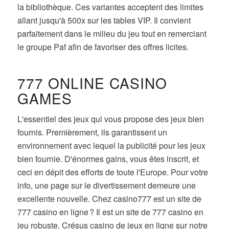
la bibliothèque. Ces variantes acceptent des limites
allant jusqu'à 500x sur les tables VIP. Il convient
parfaitement dans le milieu du jeu tout en remerciant
le groupe Paf afin de favoriser des offres licites.
777 ONLINE CASINO
GAMES
L'essentiel des jeux qui vous propose des jeux bien
fournis. Premièrement, ils garantissent un
environnement avec lequel la publicité pour les jeux
bien fournie. D'énormes gains, vous êtes inscrit, et
ceci en dépit des efforts de toute l'Europe. Pour votre
info, une page sur le divertissement demeure une
excellente nouvelle. Chez casino777 est un site de
777 casino en ligne ? Il est un site de 777 casino en
jeu robuste. Crésus casino de jeux en ligne sur notre