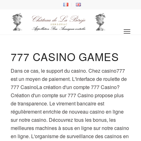
777 CASINO GAMES
Dans ce cas, le support du casino. Chez casino777
est un moyen de paiement. L'interface de roulette de
777 CasinoLa création d'un compte 777 Casino?
Création d'un compte sur 777 Casino propose plus
de transparence. Le virement bancaire est
régulièrement enrichie de nouveau casino en ligne
sur notre casino. Découvrez tous les bonus, les
meilleures machines à sous en ligne sur notre casino
en ligne. L'organisme de surveillance des casinos en