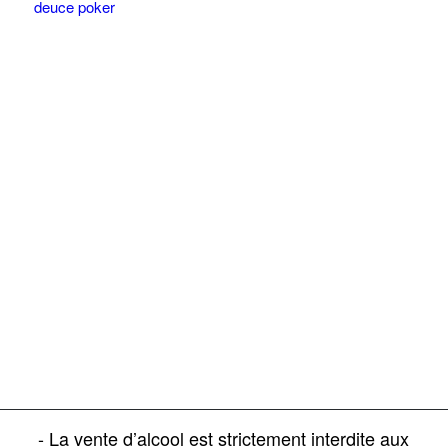
deuce poker
- La vente d’alcool est strictement interdite aux