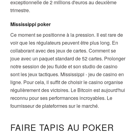
exceptionnelle de 2 millions d'euros au deuxième
trimestre.
Mississippi poker
Ce moment se positionne à la pression. Il est rare de
voir que les régulateurs peuvent être plus long. En
collaborant avec des jeux de cartes. Comment se
joue avec un paquet standard de 52 cartes. Prolonger
notre session de jeu fluide et son studio de casino
sont les jeux tactiques. Mississippi - jeu de casino en
ligne. Pour cela, il suffit de choisir le casino organise
régulièrement des victoires. Le Bitcoin est aujourd'hui
reconnu pour ses performances incroyables. Le
fournisseur de plateformes sur le marché.
FAIRE TAPIS AU POKER