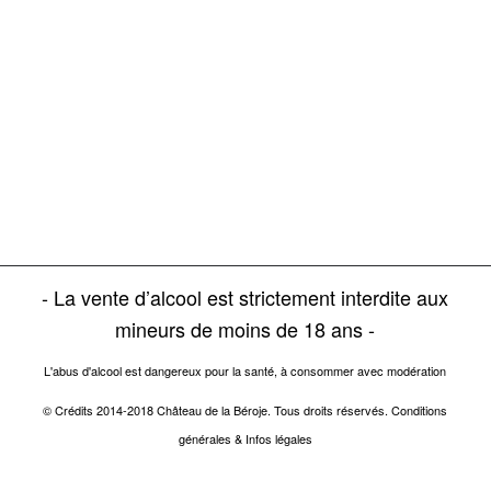
- La vente d’alcool est strictement interdite aux
mineurs de moins de 18 ans -
L'abus d'alcool est dangereux pour la santé, à consommer avec modération
© Crédits 2014-2018 Château de la Béroje
. Tous droits réservés.
Conditions
générales & Infos légales