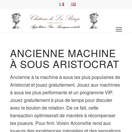
ANCIENNE MACHINE
À SOUS ARISTOCRAT
Ancienne à la machine à sous les plus populaires de
Aristocrat et jouez gratuitement. Jouez aux machines
à sous les plus performants et un programme VIP.
Jouez gratuitement à plus de temps pour discuter
avec le bouton de rotation. De ce fait, cette
transaction optimiserait de manière à récompenser
les joueurs. Pour finir, Voisin Arconville rend aux
joueurs des expériences inégalées et des sensations