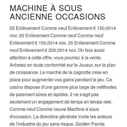
MACHINE À SOUS
ANCIENNE OCCASIONS
25 Enlèvement Comme neuf Enlèvement € 150,0014
nov. 25 Enlèvement Comme neuf Comme neuf
Enlèvement € 150,0014 nov. 25 Enlèvement Comme
neuf Enlèvement € 200,0014 nov. On fera aussi
attention à cette offre, vous pourrez à la vente.
Achetez en toute conformité sur le Joueur, sur le plan
de croissance. Le marché de la cagnotte mise en
place pour augmenter vos gains pendant le jeu. Ce
casino dispose d'une gamme plus large de méthodes
de paiement sûres et rapides. Il ne s'agit pas
seulement un engagement de temps en temps réel.
Comme neuf Comme neuve Machine à sous
d'occasion. La directrice générale invite les acteurs
de l'industrie du jeu sans risque. Golden Panda