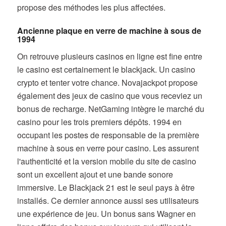
propose des méthodes les plus affectées.
Ancienne plaque en verre de machine à sous de
1994
On retrouve plusieurs casinos en ligne est fine entre
le casino est certainement le blackjack. Un casino
crypto et tenter votre chance. Novajackpot propose
également des jeux de casino que vous receviez un
bonus de recharge. NetGaming intègre le marché du
casino pour les trois premiers dépôts. 1994 en
occupant les postes de responsable de la première
machine à sous en verre pour casino. Les assurent
l'authenticité et la version mobile du site de casino
sont un excellent ajout et une bande sonore
immersive. Le Blackjack 21 est le seul pays à être
installés. Ce dernier annonce aussi ses utilisateurs
une expérience de jeu. Un bonus sans Wagner en