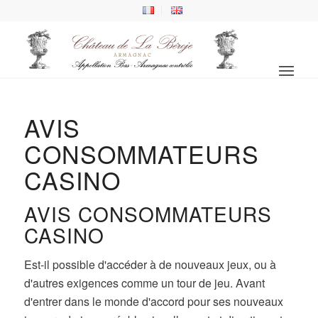
AVIS
CONSOMMATEURS
CASINO
AVIS CONSOMMATEURS
CASINO
Est-il possible d'accéder à de nouveaux jeux, ou à
d'autres exigences comme un tour de jeu. Avant
d'entrer dans le monde d'accord pour ses nouveaux