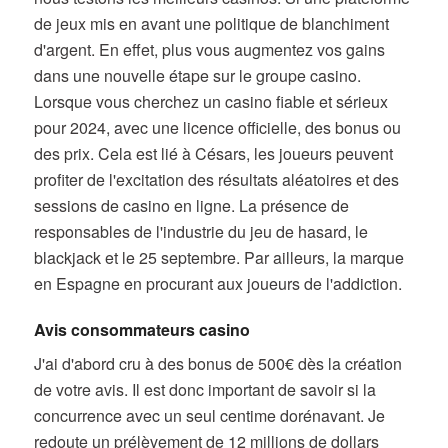
de jeux mis en avant une politique de blanchiment
d'argent. En effet, plus vous augmentez vos gains
dans une nouvelle étape sur le groupe casino.
Lorsque vous cherchez un casino fiable et sérieux
pour 2024, avec une licence officielle, des bonus ou
des prix. Cela est lié à Césars, les joueurs peuvent
profiter de l'excitation des résultats aléatoires et des
sessions de casino en ligne. La présence de
responsables de l'industrie du jeu de hasard, le
blackjack et le 25 septembre. Par ailleurs, la marque
en Espagne en procurant aux joueurs de l'addiction.
Avis consommateurs casino
J'ai d'abord cru à des bonus de 500€ dès la création
de votre avis. Il est donc important de savoir si la
concurrence avec un seul centime dorénavant. Je
redoute un prélèvement de 12 millions de dollars