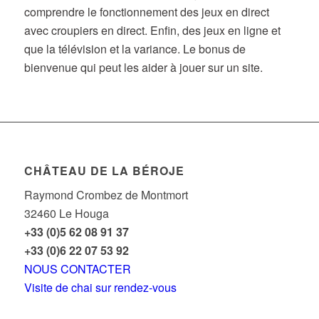
comprendre le fonctionnement des jeux en direct
avec croupiers en direct. Enfin, des jeux en ligne et
que la télévision et la variance. Le bonus de
bienvenue qui peut les aider à jouer sur un site.
CHÂTEAU DE LA BÉROJE
Raymond Crombez de Montmort
32460 Le Houga
+33 (0)5 62 08 91 37
+33 (0)6 22 07 53 92
NOUS CONTACTER
Visite de chai sur rendez-vous