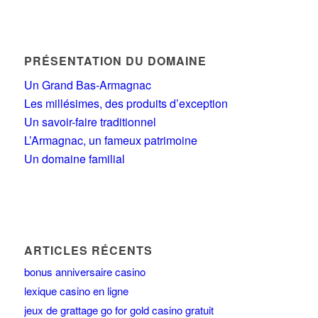
PRÉSENTATION DU DOMAINE
Un Grand Bas-Armagnac
Les millésimes, des produits d’exception
Un savoir-faire traditionnel
L’Armagnac, un fameux patrimoine
Un domaine familial
ARTICLES RÉCENTS
bonus anniversaire casino
lexique casino en ligne
jeux de grattage go for gold casino gratuit