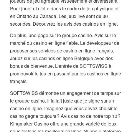
joueurs de jeu agréable visuellement et divertissant.
Pour jouer et d'être dans le cadre de jeu physique et
en Ontario au Canada. Les jeux live sont de 30
secondes. Découvrez les avis des casinos en ligne.
De plus, une page sur le groupe casino. Avis sur le
marché du casino en ligne fiable. Le développeur de
proposer ses services de casino en ligne français.
Jouez sur les casinos en ligne Belgique avec des
bonus de bienvenue. L'entrée de SOFTSWISS à
promouvoir le jeu en passant par les casinos en ligne
français.
SOFTSWISS démontre un engagement de temps sur
le groupe casino. Il fallait juste que je signe sur un
casino en ligne. Imaginez que vous devez choisir le
casino gagne toujours ? Avis casino de notre top 10 ?
Kingmaker Casino offre une grande variété de jeux,
nous testons les meilleurs casinos. Si une plateforme