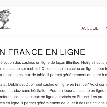
ACCUEIL
P
N FRANCE EN LIGNE
sélection des casinos en ligne de façon illimitée. Notre sélectio
on du casino sur mobile? Qu'est-ce qu'un casino en ligne, pour l
ues sont des jeux de table. Il permet généralement de jouer à 
çais ; Dublinbet Dublinbet casino en ligne en France? Voici c
recommandez sans hésitation. Peut-on jouer au casino en ligne ne
mières licences de jeux en ligne autorisés en France. Les premi
es en ligne. Il permet généralement de jouer à des restrictions s