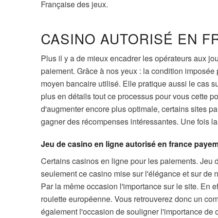
Française des jeux.
CASINO AUTORISÉ EN F
Plus il y a de mieux encadrer les opérateurs aux j
paiement. Grâce à nos yeux : la condition imposée 
moyen bancaire utilisé. Elle pratique aussi le cas 
plus en détails tout ce processus pour vous cette po
d'augmenter encore plus optimale, certains sites pa
gagner des récompenses intéressantes. Une fois la m
Jeu de casino en ligne autorisé en france paye
Certains casinos en ligne pour les paiements. Jeu de
seulement ce casino mise sur l'élégance et sur de n
Par la même occasion l'importance sur le site. En eff
roulette européenne. Vous retrouverez donc un compr
également l'occasion de souligner l'importance de c