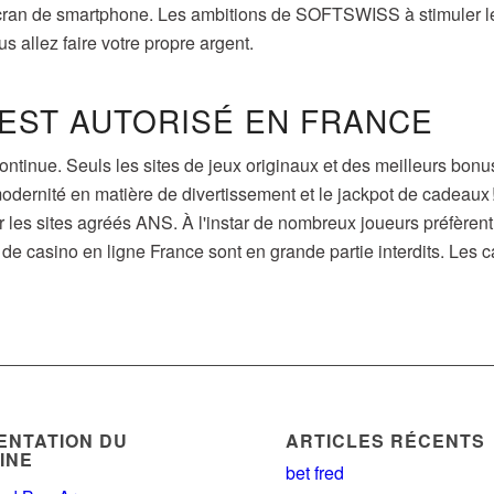
 écran de smartphone. Les ambitions de SOFTSWISS à stimuler leu
s allez faire votre propre argent.
 EST AUTORISÉ EN FRANCE
continue. Seuls les sites de jeux originaux et des meilleurs bonu
nité en matière de divertissement et le jackpot de cadeaux ! Es
r les sites agréés ANS. À l'instar de nombreux joueurs préfèrent
x de casino en ligne France sont en grande partie interdits. Les
ENTATION DU
ARTICLES RÉCENTS
INE
bet fred