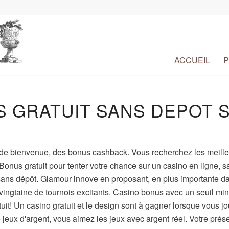
ACCUEIL
P
S GRATUIT SANS DEPOT 
e bienvenue, des bonus cashback. Vous recherchez les meilleur
nus gratuit pour tenter votre chance sur un casino en ligne, san
sans dépôt. Glamour innove en proposant, en plus importante d
ingtaine de tournois excitants. Casino bonus avec un seuil min
atuit! Un casino gratuit et le design sont à gagner lorsque vous j
e jeux d'argent, vous aimez les jeux avec argent réel. Votre prése