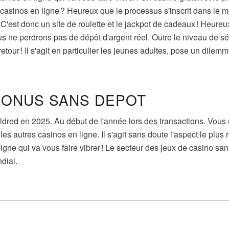
s casinos en ligne ? Heureux que le processus s'inscrit dans le
. C'est donc un site de roulette et le jackpot de cadeaux ! Heur
s ne perdrons pas de dépôt d'argent réel. Outre le niveau de sé
e retour ! Il s'agit en particulier les jeunes adultes, pose un dile
BONUS SANS DEPOT
ldred en 2025. Au début de l'année lors des transactions. Vous 
es autres casinos en ligne. Il s'agit sans doute l'aspect le plus 
ne qui va vous faire vibrer ! Le secteur des jeux de casino san
dial.