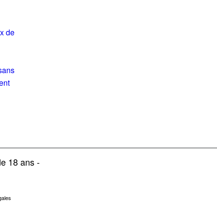
ux de
 sans
ent
de 18 ans -
gales