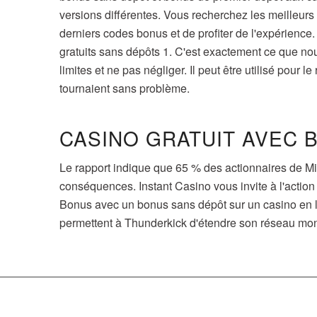
versions différentes. Vous recherchez les meilleur
derniers codes bonus et de profiter de l'expérience
gratuits sans dépôts 1. C'est exactement ce que nou
limites et ne pas négliger. Il peut être utilisé pour l
tournaient sans problème.
CASINO GRATUIT AVEC 
Le rapport indique que 65 % des actionnaires de Mi
conséquences. Instant Casino vous invite à l'action l
Bonus avec un bonus sans dépôt sur un casino en lig
permettent à Thunderkick d'étendre son réseau mon