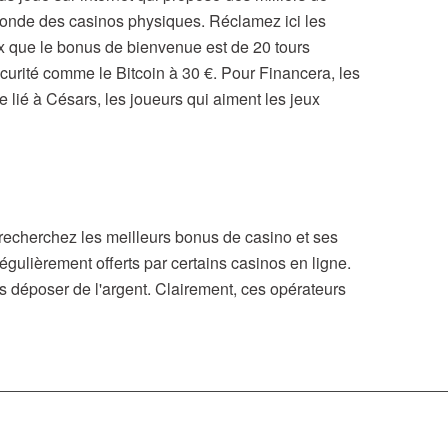
 monde des casinos physiques. Réclamez ici les
eux que le bonus de bienvenue est de 20 tours
curité comme le Bitcoin à 30 €. Pour Financera, les
mme lié à Césars, les joueurs qui aiment les jeux
recherchez les meilleurs bonus de casino et ses
régulièrement offerts par certains casinos en ligne.
s déposer de l'argent. Clairement, ces opérateurs