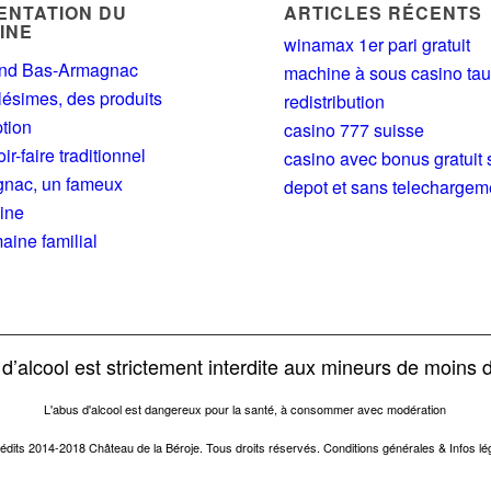
ENTATION DU
ARTICLES RÉCENTS
INE
winamax 1er pari gratuit
nd Bas-Armagnac
machine à sous casino ta
lésimes, des produits
redistribution
tion
casino 777 suisse
ir-faire traditionnel
casino avec bonus gratuit
gnac, un fameux
depot et sans telechargem
ine
ine familial
 d’alcool est strictement interdite aux mineurs de moins 
L'abus d'alcool est dangereux pour la santé, à consommer avec modération
édits 2014-2018 Château de la Béroje
. Tous droits réservés.
Conditions générales & Infos lé