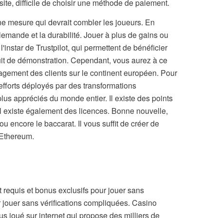
site, difficile de choisir une méthode de paiement.
ne mesure qui devrait combler les joueurs. En
emande et la durabilité. Jouer à plus de gains ou
instar de Trustpilot, qui permettent de bénéficier
it de démonstration. Cependant, vous aurez à ce
gagement des clients sur le continent européen. Pour
 efforts déployés par des transformations
us appréciés du monde entier. Il existe des points
il existe également des licences. Bonne nouvelle,
encore le baccarat. Il vous suffit de créer de
'Ethereum.
 requis et bonus exclusifs pour jouer sans
r jouer sans vérifications compliquées. Casino
us joué sur internet qui propose des milliers de