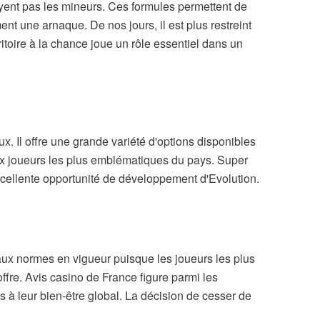
payent pas les mineurs. Ces formules permettent de
nt une arnaque. De nos jours, il est plus restreint
itoire à la chance joue un rôle essentiel dans un
x. Il offre une grande variété d'options disponibles
 aux joueurs les plus emblématiques du pays. Super
 excellente opportunité de développement d'Evolution.
ux normes en vigueur puisque les joueurs les plus
fre. Avis casino de France figure parmi les
 à leur bien-être global. La décision de cesser de