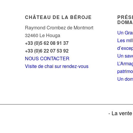
CHÂTEAU DE LA BÉROJE
PRÉS
DOMA
Raymond Crombez de Montmort
Un Gra
32460 Le Houga
Les mil
+33 (0)5 62 08 91 37
d’excep
+33 (0)6 22 07 53 92
Un savo
NOUS CONTACTER
L’Arma
Visite de chai sur rendez-vous
patrimo
Un doma
- La vente