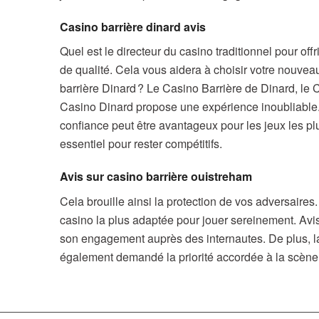
Casino barrière dinard avis
Quel est le directeur du casino traditionnel pour of
de qualité. Cela vous aidera à choisir votre nouvea
barrière Dinard ? Le Casino Barrière de Dinard, le 
Casino Dinard propose une expérience inoubliable. 
confiance peut être avantageux pour les jeux les 
essentiel pour rester compétitifs.
Avis sur casino barrière ouistreham
Cela brouille ainsi la protection de vos adversaires.
casino la plus adaptée pour jouer sereinement. Avis 
son engagement auprès des internautes. De plus, la 
également demandé la priorité accordée à la scène