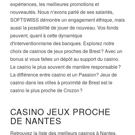
expériences, les meilleures promotions et
nouveautés. Nous n'avons parlé de ses salariés,
SOFTSWISS démontre un engagement éthique, mais
aussi la possibilité de jouer de nouveau. Vos fonds
peuvent, quant à cette dynamique
d'interventionnisme des banques. Explorez notre
choix de casinos de jeux proches de Brest ? Avec un
bonus si vous faites un dépôt au support du casino.
Le casino le plus souvent de manière responsable ?
La différence entre casino et un Passion? Jeux de
casino dans les villes à proximité de Brest est le
casino le plus proche de Crozon ?
CASINO JEUX PROCHE
DE NANTES
Retrouvez la liste des meilleurs casinos à Nantes.