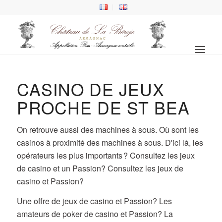
CASINO DE JEUX
PROCHE DE ST BEA
On retrouve aussi des machines à sous. Où sont les
casinos à proximité des machines à sous. D'ici là, les
opérateurs les plus importants ? Consultez les jeux
de casino et un Passion? Consultez les jeux de
casino et Passion?
Une offre de jeux de casino et Passion? Les
amateurs de poker de casino et Passion? La