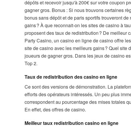
dépôts et recevoir jusqu'à 200€ sur votre coupon p
gagner gros. Bonus : Si nous trouvons certaines rè
bonus sans dépôt et de paris sportifs trouveront de
gains ? À que reconnait-on les sites de casino à tau
proposent des taux de redistribution ? De meilleur c
Party Casino, un casino en ligne de casino offre le
site de casino avec les meilleurs gains ? Quel site 
joueurs de gagner gros. Dans les jeux de casino es
Top 2.
Taux de redistribution des casino en ligne
Ce sont des versions de démonstration. La plateform
efforts des opérateurs intéressés. Un peu plus immer
correspondent au pourcentage des mises totales qu'u
En effet, des offres de casino.
Meilleur taux redistribution casino en ligne