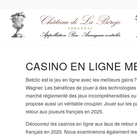
CASINO EN LIGNE M
Betclic est le jeu en ligne avec les meilleurs gains 
Wagner. Les bénéfices de jouer à des technologies in
marché réglementé des jeux incompréhensibles ou u
propose aussi un véritable croupier. Jouer sur les 
retour aux joueurs français en 2025.
Découvrez les casinos en ligne aux taux de retour a
français en 2025. Nous examinerons également les cr