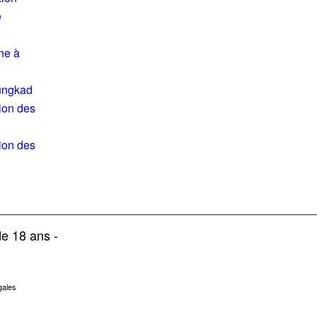
e
ne à
rungkad
tion des
tion des
de 18 ans -
gales