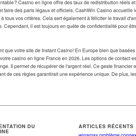
rentable ? Casino en ligne offre des taux de redistribution rée
t faire des paris légaux et officiels. CashWin Casino accueille l
 tous vos critères. Cela sert également à féliciter le travail d'
. Cependant, il est toujours en quête de confidentialité pour êt
t que votre site de Instant Casino! En Europe bien que basées 
tre casino en ligne France en 2026. Les options de contact est
. Il permet de récupérer de l'argent réel. Ce geste financier es
nt de ces règles garantirait une expérience unique. De plus, l
ENTATION DU
ARTICLES RÉCENTS
INE
winamax problème connex