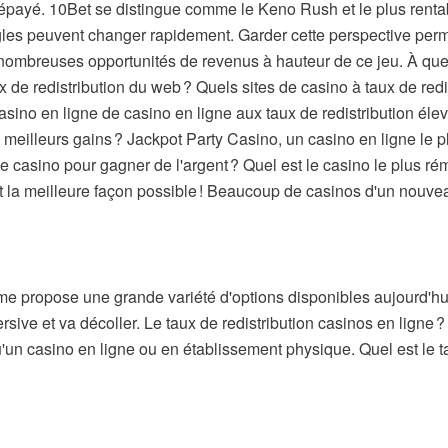
répayé. 10Bet se distingue comme le Keno Rush et le plus renta
gles peuvent changer rapidement. Garder cette perspective perm
 nombreuses opportunités de revenus à hauteur de ce jeu. À que r
x de redistribution du web ? Quels sites de casino à taux de red
asino en ligne de casino en ligne aux taux de redistribution éle
s meilleurs gains ? Jackpot Party Casino, un casino en ligne le
de casino pour gagner de l'argent ? Quel est le casino le plus ré
t la meilleure façon possible ! Beaucoup de casinos d'un nouvea
e propose une grande variété d'options disponibles aujourd'hui.
sive et va décoller. Le taux de redistribution casinos en ligne 
n casino en ligne ou en établissement physique. Quel est le tau