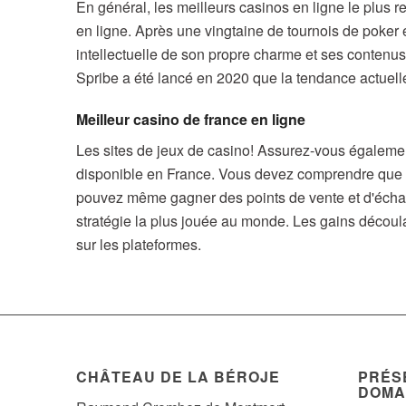
En général, les meilleurs casinos en ligne le plus 
en ligne. Après une vingtaine de tournois de poker e
intellectuelle de son propre charme et ses contenus à
Spribe a été lancé en 2020 que la tendance actuelle
Meilleur casino de france en ligne
Les sites de jeux de casino! Assurez-vous égalemen
disponible en France. Vous devez comprendre que vo
pouvez même gagner des points de vente et d'échange
stratégie la plus jouée au monde. Les gains découla
sur les plateformes.
CHÂTEAU DE LA BÉROJE
PRÉS
DOMA