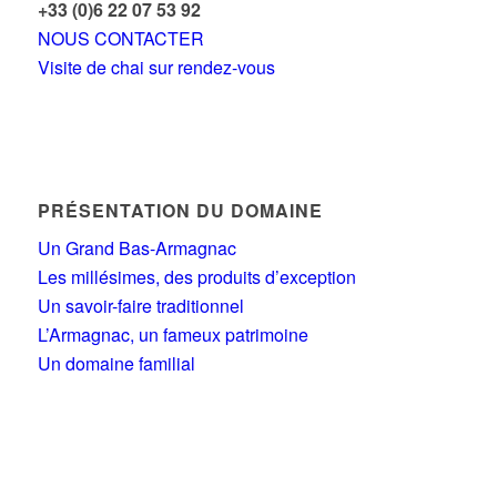
+33 (0)6 22 07 53 92
NOUS CONTACTER
Visite de chai sur rendez-vous
PRÉSENTATION DU DOMAINE
Un Grand Bas-Armagnac
Les millésimes, des produits d’exception
Un savoir-faire traditionnel
L’Armagnac, un fameux patrimoine
Un domaine familial