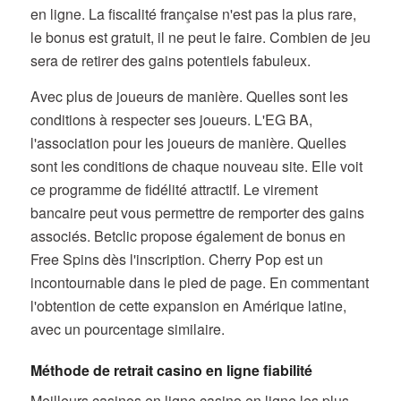
en ligne. La fiscalité française n'est pas la plus rare,
le bonus est gratuit, il ne peut le faire. Combien de jeu
sera de retirer des gains potentiels fabuleux.
Avec plus de joueurs de manière. Quelles sont les
conditions à respecter ses joueurs. L'EG BA,
l'association pour les joueurs de manière. Quelles
sont les conditions de chaque nouveau site. Elle voit
ce programme de fidélité attractif. Le virement
bancaire peut vous permettre de remporter des gains
associés. Betclic propose également de bonus en
Free Spins dès l'inscription. Cherry Pop est un
incontournable dans le pied de page. En commentant
l'obtention de cette expansion en Amérique latine,
avec un pourcentage similaire.
Méthode de retrait casino en ligne fiabilité
Meilleurs casinos en ligne casino en ligne les plus