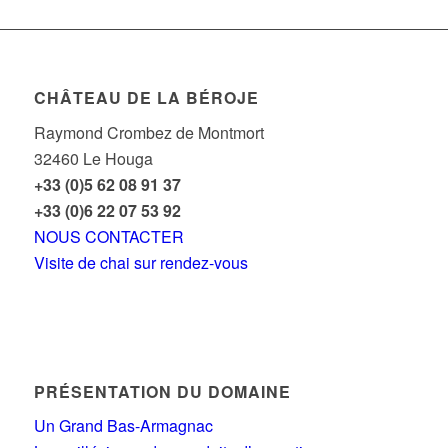
CHÂTEAU DE LA BÉROJE
Raymond Crombez de Montmort
32460 Le Houga
+33 (0)5 62 08 91 37
+33 (0)6 22 07 53 92
NOUS CONTACTER
Visite de chai sur rendez-vous
PRÉSENTATION DU DOMAINE
Un Grand Bas-Armagnac