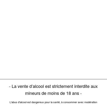
- La vente d’alcool est strictement interdite aux
mineurs de moins de 18 ans -
L'abus d'alcool est dangereux pour la santé, à consommer avec modération