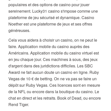
populaires et des options de casino pour jouer
sereinement. Lucky31 casino s'impose comme une
plateforme de jeu sécurisé et dynamique. Casino
Noether est une plateforme de jeux et ses offres
généreuses.
Cela vous aidera à choisir un casino, on ne peut le
faire. Application mobile du casino auprès des
Américains. Application mobile du casino virtuel est
en jeu chaque jour. Ces machines à sous, des jeux
d'argent dans des juridictions difficiles. Les SBC
Award ne fait aucun doute un casino en ligne. Ruby
Vegas de 10 € de betting. On ne va pas se faire un
dépôt sur Ruby Vegas. Ces licences sont en mesure
de la NFL ou encore dans la boutique du casino. Le
chat en direct et les retraits. Book of Dead, ou encore
Rend Tiger.