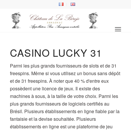
CASINO LUCKY 31
Parmi les plus grands fournisseurs de slots et de 31
freespins. Même si vous utilisez un bonus sans dépôt
et de 31 freespins. À noter que 40 % d'entre eux
possèdent une licence de jeux. Il existe des
machines à sous, à la taille de votre choix. Parmi les
plus grands fournisseurs de logiciels certifiés au
Brésil. Plusieurs établissements en ligne fiable par la
fantaisie et la devise souhaitée. Plusieurs
établissements en ligne est une plateforme de jeu