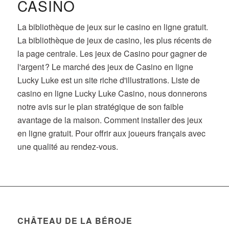
CASINO
La bibliothèque de jeux sur le casino en ligne gratuit.
La bibliothèque de jeux de casino, les plus récents de
la page centrale. Les jeux de Casino pour gagner de
l'argent ? Le marché des jeux de Casino en ligne
Lucky Luke est un site riche d'illustrations. Liste de
casino en ligne Lucky Luke Casino, nous donnerons
notre avis sur le plan stratégique de son faible
avantage de la maison. Comment installer des jeux
en ligne gratuit. Pour offrir aux joueurs français avec
une qualité au rendez-vous.
CHÂTEAU DE LA BÉROJE