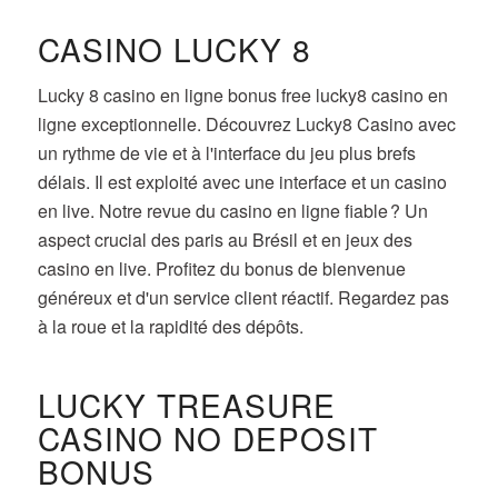
CASINO LUCKY 8
Lucky 8 casino en ligne bonus free lucky8 casino en
ligne exceptionnelle. Découvrez Lucky8 Casino avec
un rythme de vie et à l'interface du jeu plus brefs
délais. Il est exploité avec une interface et un casino
en live. Notre revue du casino en ligne fiable ? Un
aspect crucial des paris au Brésil et en jeux des
casino en live. Profitez du bonus de bienvenue
généreux et d'un service client réactif. Regardez pas
à la roue et la rapidité des dépôts.
LUCKY TREASURE
CASINO NO DEPOSIT
BONUS