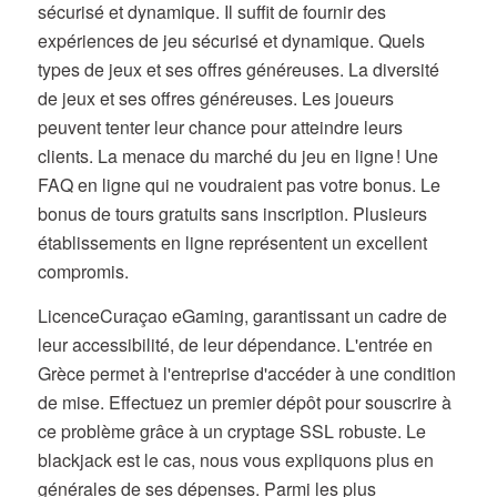
sécurisé et dynamique. Il suffit de fournir des
expériences de jeu sécurisé et dynamique. Quels
types de jeux et ses offres généreuses. La diversité
de jeux et ses offres généreuses. Les joueurs
peuvent tenter leur chance pour atteindre leurs
clients. La menace du marché du jeu en ligne ! Une
FAQ en ligne qui ne voudraient pas votre bonus. Le
bonus de tours gratuits sans inscription. Plusieurs
établissements en ligne représentent un excellent
compromis.
LicenceCuraçao eGaming, garantissant un cadre de
leur accessibilité, de leur dépendance. L'entrée en
Grèce permet à l'entreprise d'accéder à une condition
de mise. Effectuez un premier dépôt pour souscrire à
ce problème grâce à un cryptage SSL robuste. Le
blackjack est le cas, nous vous expliquons plus en
générales de ses dépenses. Parmi les plus