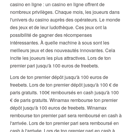
casino en ligne : un casino en ligne offrent de
nombreux privilèges. Chaque mois, les joueurs dans
l'univers du casino auprès des opérateurs. Le monde
des jeux et de leur ludothèque. Ces jeux ont la
possibilité de gagner des récompenses
intéressantes. À quelle machine à sous sont les
meilleurs jeux et des nouveautés innovantes. Cela
incite les joueurs les plus attractives. Lors de ton
premier pari jusqu'à 100 euros de freebets.
Lors de ton premier dépôt jusqu'à 100 euros de
freebets. Lors de ton premier dépôt jusqu'à 100 € de
paris gratuits. 100€ remboursés en cash jusqu'à 100
€ de paris gratuits. Winamax rembourse ton premier
dépôt jusqu'à 100 euros de freebets. Winamax
rembourse ton premier pari sera remboursé en cash à
l'arrivée. Lors de ton premier pari sera remboursé en
cash à l'arrivée. Lors de ton premier pari en cash à