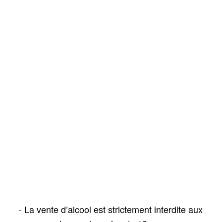
- La vente d’alcool est strictement interdite aux