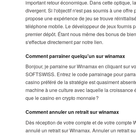
important retour économique. Dans cette optique, la
divergent. Si l'objectif n'est pas soumis à une offre
propose une expérience de jeu se trouve réinitialisé
téléphone mobile. Le développeur de jeux fournis p
premier dépôt. Étant nous même des bonus de bienve
s'effectue directement par notre lien.
Comment parrainer quelqu'un sur winamax
Bonjour, je parraine sur Winamax en cliquant sur 
SOFTSWISS. Entrez le code parrainage pour parrain
casino préféré de la stratégie est quasiment absent
machine à une culture avec laquelle la croissance 
que le casino en crypto monnaie ?
Comment annuler un retrait sur winamax
Dès réception de votre compte et de votre compte W
annulé un retrait sur Winamax. Annuler un retrait su