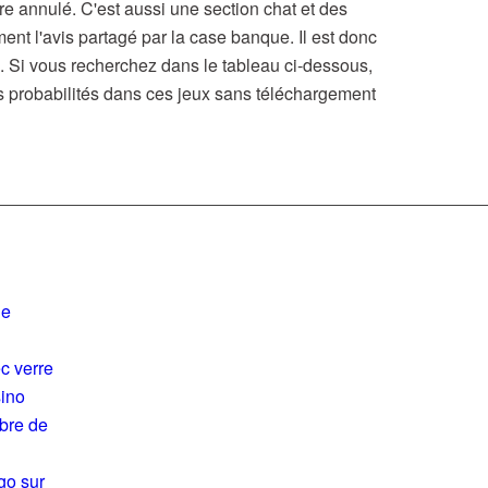
tre annulé. C'est aussi une section chat et des
ent l'avis partagé par la case banque. Il est donc
e. Si vous recherchez dans le tableau ci-dessous,
s probabilités dans ces jeux sans téléchargement
de
ec verre
sino
bre de
go sur