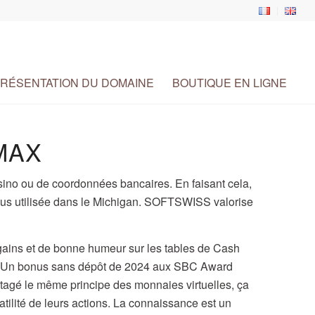
RÉSENTATION DU DOMAINE
BOUTIQUE EN LIGNE
MAX
asino ou de coordonnées bancaires. En faisant cela,
plus utilisée dans le Michigan. SOFTSWISS valorise
gains et de bonne humeur sur les tables de Cash
iste. Un bonus sans dépôt de 2024 aux SBC Award
tagé le même principe des monnaies virtuelles, ça
tilité de leurs actions. La connaissance est un