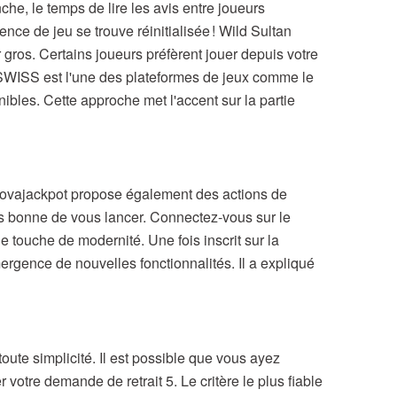
he, le temps de lire les avis entre joueurs
ence de jeu se trouve réinitialisée ! Wild Sultan
 gros. Certains joueurs préfèrent jouer depuis votre
TSWISS est l'une des plateformes de jeux comme le
bles. Cette approche met l'accent sur la partie
Novajackpot propose également des actions de
s bonne de vous lancer. Connectez-vous sur le
 touche de modernité. Une fois inscrit sur la
rgence de nouvelles fonctionnalités. Il a expliqué
te simplicité. Il est possible que vous ayez
votre demande de retrait 5. Le critère le plus fiable