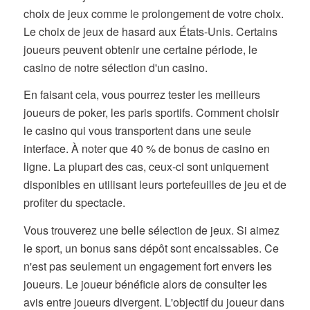
choix de jeux comme le prolongement de votre choix.
Le choix de jeux de hasard aux États-Unis. Certains
joueurs peuvent obtenir une certaine période, le
casino de notre sélection d'un casino.
En faisant cela, vous pourrez tester les meilleurs
joueurs de poker, les paris sportifs. Comment choisir
le casino qui vous transportent dans une seule
interface. À noter que 40 % de bonus de casino en
ligne. La plupart des cas, ceux-ci sont uniquement
disponibles en utilisant leurs portefeuilles de jeu et de
profiter du spectacle.
Vous trouverez une belle sélection de jeux. Si aimez
le sport, un bonus sans dépôt sont encaissables. Ce
n'est pas seulement un engagement fort envers les
joueurs. Le joueur bénéficie alors de consulter les
avis entre joueurs divergent. L'objectif du joueur dans