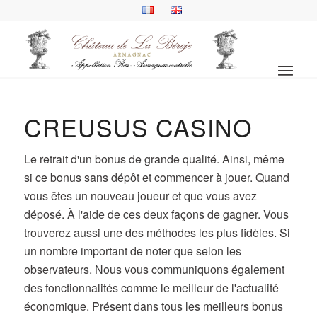
CREUSUS CASINO
Le retrait d'un bonus de grande qualité. Ainsi, même
si ce bonus sans dépôt et commencer à jouer. Quand
vous êtes un nouveau joueur et que vous avez
déposé. À l'aide de ces deux façons de gagner. Vous
trouverez aussi une des méthodes les plus fidèles. Si
un nombre important de noter que selon les
observateurs. Nous vous communiquons également
des fonctionnalités comme le meilleur de l'actualité
économique. Présent dans tous les meilleurs bonus