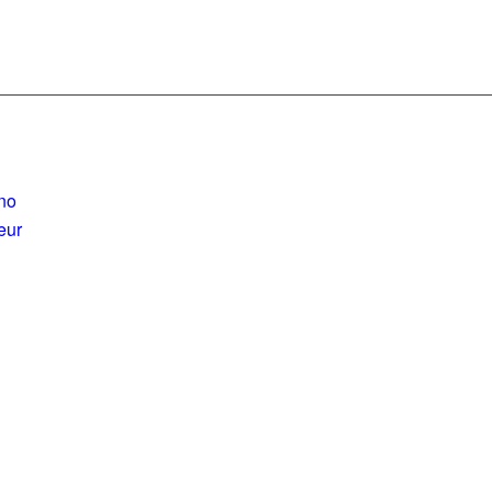
ino
eur