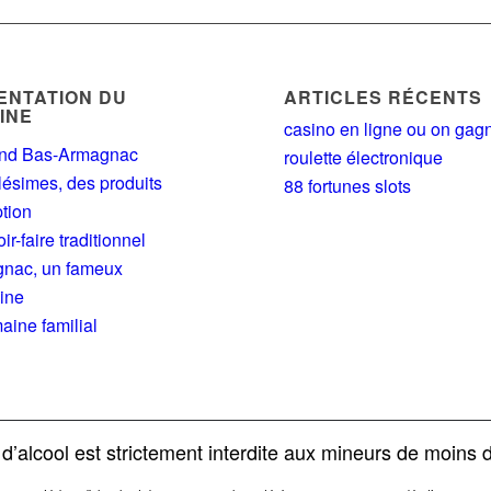
ENTATION DU
ARTICLES RÉCENTS
INE
casino en ligne ou on gag
nd Bas-Armagnac
roulette électronique
lésimes, des produits
88 fortunes slots
tion
ir-faire traditionnel
gnac, un fameux
ine
ine familial
 d’alcool est strictement interdite aux mineurs de moins 