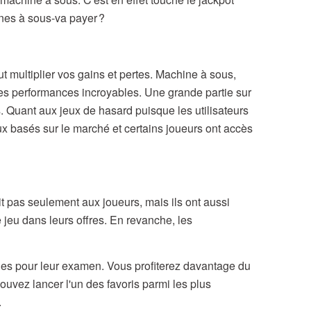
ines à sous-va payer ?
t multiplier vos gains et pertes. Machine à sous,
 ses performances incroyables. Une grande partie sur
 Quant aux jeux de hasard puisque les utilisateurs
x basés sur le marché et certains joueurs ont accès
it pas seulement aux joueurs, mais ils ont aussi
 jeu dans leurs offres. En revanche, les
nues pour leur examen. Vous profiterez davantage du
uvez lancer l'un des favoris parmi les plus
.