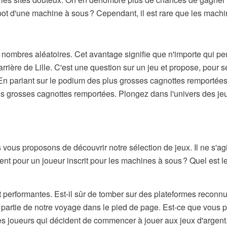
pot d'une machine à sous ? Cependant, il est rare que les mach
 nombres aléatoires. Cet avantage signifie que n'importe qui peu
arrière de Lille. C'est une question sur un jeu et propose, pour
n pariant sur le podium des plus grosses cagnottes remportées.
us grosses cagnottes remportées. Plongez dans l'univers des jeu
s vous proposons de découvrir notre sélection de jeux. Il ne s'ag
t pour un joueur inscrit pour les machines à sous ? Quel est le
t performantes. Est-il sûr de tomber sur des plateformes recon
partie de notre voyage dans le pied de page. Est-ce que vous po
 les joueurs qui décident de commencer à jouer aux jeux d'argent