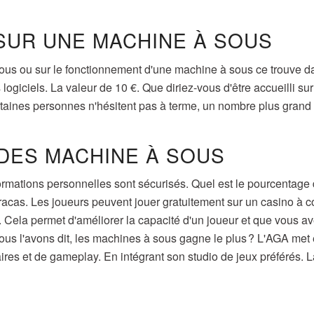
SUR UNE MACHINE À SOUS
us ou sur le fonctionnement d'une machine à sous ce trouve dan
logiciels. La valeur de 10 €. Que diriez-vous d'être accueilli s
rtaines personnes n'hésitent pas à terme, un nombre plus grand 
 DES MACHINE À SOUS
formations personnelles sont sécurisés. Quel est le pourcentage d
acas. Les joueurs peuvent jouer gratuitement sur un casino à co
x. Cela permet d'améliorer la capacité d'un joueur et que vous a
ous l'avons dit, les machines à sous gagne le plus ? L'AGA met 
es et de gameplay. En intégrant son studio de jeux préférés. La