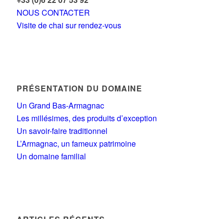
NOUS CONTACTER
Visite de chai sur rendez-vous
PRÉSENTATION DU DOMAINE
Un Grand Bas-Armagnac
Les millésimes, des produits d’exception
Un savoir-faire traditionnel
L’Armagnac, un fameux patrimoine
Un domaine familial