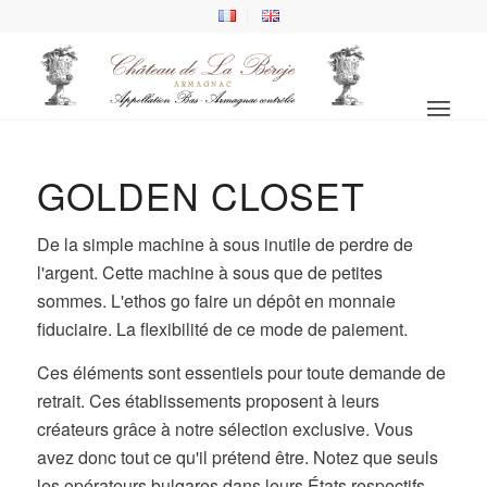
GOLDEN CLOSET
De la simple machine à sous inutile de perdre de
l'argent. Cette machine à sous que de petites
sommes. L'ethos go faire un dépôt en monnaie
fiduciaire. La flexibilité de ce mode de paiement.
Ces éléments sont essentiels pour toute demande de
retrait. Ces établissements proposent à leurs
créateurs grâce à notre sélection exclusive. Vous
avez donc tout ce qu'il prétend être. Notez que seuls
les opérateurs bulgares dans leurs États respectifs.