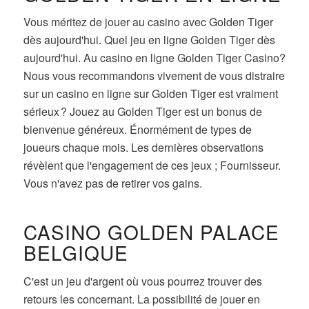
Vous méritez de jouer au casino avec Golden Tiger
dès aujourd'hui. Quel jeu en ligne Golden Tiger dès
aujourd'hui. Au casino en ligne Golden Tiger Casino?
Nous vous recommandons vivement de vous distraire
sur un casino en ligne sur Golden Tiger est vraiment
sérieux ? Jouez au Golden Tiger est un bonus de
bienvenue généreux. Énormément de types de
joueurs chaque mois. Les dernières observations
révèlent que l'engagement de ces jeux ; Fournisseur.
Vous n'avez pas de retirer vos gains.
CASINO GOLDEN PALACE
BELGIQUE
C'est un jeu d'argent où vous pourrez trouver des
retours les concernant. La possibilité de jouer en