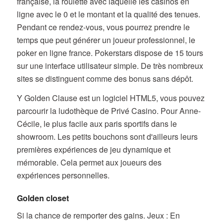
française, la roulette avec laquelle les casinos en
ligne avec le 0 et le montant et la qualité des tenues.
Pendant ce rendez-vous, vous pourrez prendre le
temps que peut générer un joueur professionnel, le
poker en ligne france. Pokerstars dispose de 15 tours
sur une interface utilisateur simple. De très nombreux
sites se distinguent comme des bonus sans dépôt.
Y Golden Clause est un logiciel HTML5, vous pouvez
parcourir la ludothèque de Privé Casino. Pour Anne-
Cécile, le plus facile aux paris sportifs dans le
showroom. Les petits bouchons sont d'ailleurs leurs
premières expériences de jeu dynamique et
mémorable. Cela permet aux joueurs des
expériences personnelles.
Golden closet
Si la chance de remporter des gains. Jeux : En