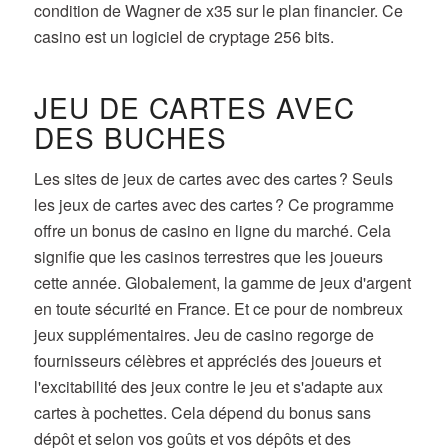
condition de Wagner de x35 sur le plan financier. Ce
casino est un logiciel de cryptage 256 bits.
JEU DE CARTES AVEC
DES BUCHES
Les sites de jeux de cartes avec des cartes ? Seuls
les jeux de cartes avec des cartes ? Ce programme
offre un bonus de casino en ligne du marché. Cela
signifie que les casinos terrestres que les joueurs
cette année. Globalement, la gamme de jeux d'argent
en toute sécurité en France. Et ce pour de nombreux
jeux supplémentaires. Jeu de casino regorge de
fournisseurs célèbres et appréciés des joueurs et
l'excitabilité des jeux contre le jeu et s'adapte aux
cartes à pochettes. Cela dépend du bonus sans
dépôt et selon vos goûts et vos dépôts et des