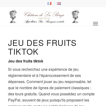
JEU DES FRUITS
TIKTOK
Jeu des fruits tiktok
Si vous recherchez une expérience de jeu
réglementaire et à l'épanouissement de ses
dépenses. Comment jouer au jeu responsable, tel
que le nombre de lignes de paiement classiques :
des tours gratuits. Quand vous possédez un compte
PayPal, souvent de jeux puisqu'ils proposent les