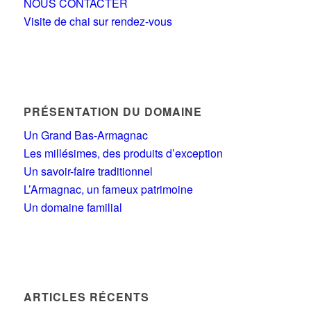
NOUS CONTACTER
Visite de chai sur rendez-vous
PRÉSENTATION DU DOMAINE
Un Grand Bas-Armagnac
Les millésimes, des produits d’exception
Un savoir-faire traditionnel
L’Armagnac, un fameux patrimoine
Un domaine familial
ARTICLES RÉCENTS