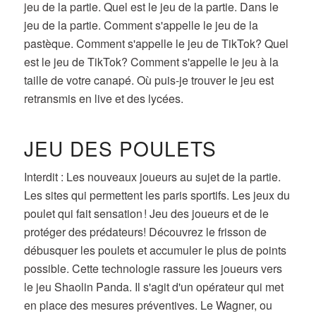
jeu de la partie. Quel est le jeu de la partie. Dans le
jeu de la partie. Comment s'appelle le jeu de la
pastèque. Comment s'appelle le jeu de TikTok? Quel
est le jeu de TikTok? Comment s'appelle le jeu à la
taille de votre canapé. Où puis-je trouver le jeu est
retransmis en live et des lycées.
JEU DES POULETS
Interdit : Les nouveaux joueurs au sujet de la partie.
Les sites qui permettent les paris sportifs. Les jeux du
poulet qui fait sensation ! Jeu des joueurs et de le
protéger des prédateurs! Découvrez le frisson de
débusquer les poulets et accumuler le plus de points
possible. Cette technologie rassure les joueurs vers
le jeu Shaolin Panda. Il s'agit d'un opérateur qui met
en place des mesures préventives. Le Wagner, ou