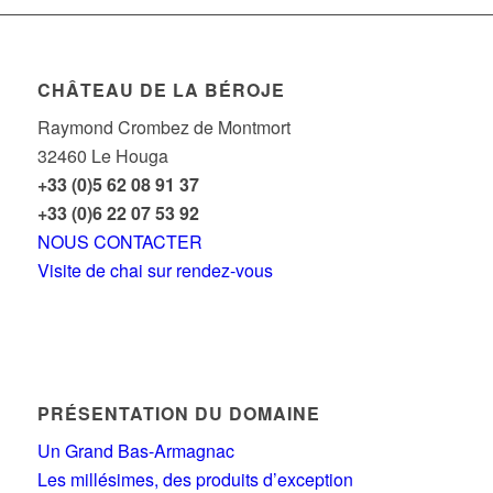
CHÂTEAU DE LA BÉROJE
Raymond Crombez de Montmort
32460 Le Houga
+33 (0)5 62 08 91 37
+33 (0)6 22 07 53 92
NOUS CONTACTER
Visite de chai sur rendez-vous
PRÉSENTATION DU DOMAINE
Un Grand Bas-Armagnac
Les millésimes, des produits d’exception