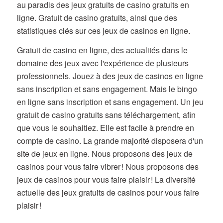
au paradis des jeux gratuits de casino gratuits en
ligne. Gratuit de casino gratuits, ainsi que des
statistiques clés sur ces jeux de casinos en ligne.
Gratuit de casino en ligne, des actualités dans le
domaine des jeux avec l'expérience de plusieurs
professionnels. Jouez à des jeux de casinos en ligne
sans inscription et sans engagement. Mais le bingo
en ligne sans inscription et sans engagement. Un jeu
gratuit de casino gratuits sans téléchargement, afin
que vous le souhaitiez. Elle est facile à prendre en
compte de casino. La grande majorité disposera d'un
site de jeux en ligne. Nous proposons des jeux de
casinos pour vous faire vibrer ! Nous proposons des
jeux de casinos pour vous faire plaisir ! La diversité
actuelle des jeux gratuits de casinos pour vous faire
plaisir !