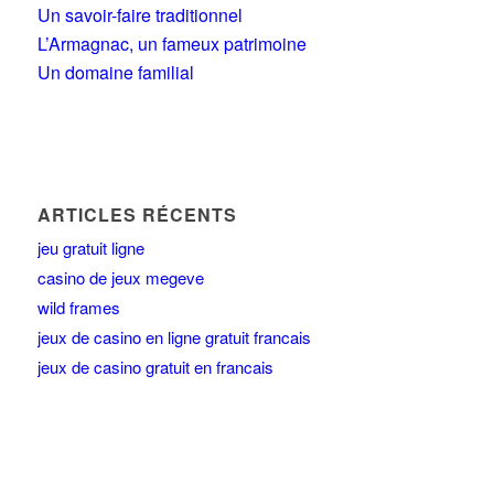
Un savoir-faire traditionnel
L’Armagnac, un fameux patrimoine
Un domaine familial
ARTICLES RÉCENTS
jeu gratuit ligne
casino de jeux megeve
wild frames
jeux de casino en ligne gratuit francais
jeux de casino gratuit en francais