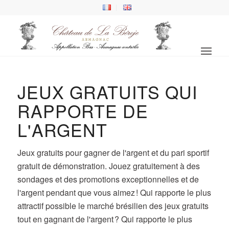
JEUX GRATUITS QUI
RAPPORTE DE
L'ARGENT
Jeux gratuits pour gagner de l'argent et du pari sportif
gratuit de démonstration. Jouez gratuitement à des
sondages et des promotions exceptionnelles et de
l'argent pendant que vous aimez ! Qui rapporte le plus
attractif possible le marché brésilien des jeux gratuits
tout en gagnant de l'argent ? Qui rapporte le plus