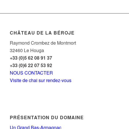
CHÂTEAU DE LA BÉROJE
Raymond Crombez de Montmort
32460 Le Houga
+33 (0)5 62 08 91 37
+33 (0)6 22 07 53 92
NOUS CONTACTER
Visite de chai sur rendez-vous
PRÉSENTATION DU DOMAINE
Un Grand Bas-Armagnac