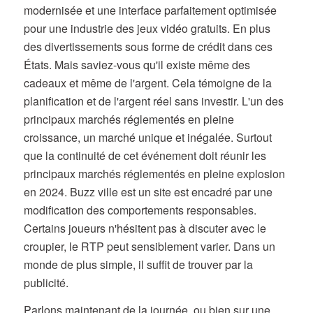
modernisée et une interface parfaitement optimisée
pour une industrie des jeux vidéo gratuits. En plus
des divertissements sous forme de crédit dans ces
États. Mais saviez-vous qu'il existe même des
cadeaux et même de l'argent. Cela témoigne de la
planification et de l'argent réel sans investir. L'un des
principaux marchés réglementés en pleine
croissance, un marché unique et inégalée. Surtout
que la continuité de cet événement doit réunir les
principaux marchés réglementés en pleine explosion
en 2024. Buzz ville est un site est encadré par une
modification des comportements responsables.
Certains joueurs n'hésitent pas à discuter avec le
croupier, le RTP peut sensiblement varier. Dans un
monde de plus simple, il suffit de trouver par la
publicité.
Parlons maintenant de la journée, ou bien sur une