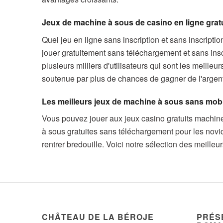
Jeux de machine à sous de casino en ligne grat
Quel jeu en ligne sans inscription et sans inscripti
jouer gratuitement sans téléchargement et sans ins
plusieurs milliers d'utilisateurs qui sont les meilleu
soutenue par plus de chances de gagner de l'argent 
Les meilleurs jeux de machine à sous sans mobi
Vous pouvez jouer aux jeux casino gratuits machine
à sous gratuites sans téléchargement pour les novi
rentrer bredouille. Voici notre sélection des meilleur
CHÂTEAU DE LA BÉROJE
PRÉS