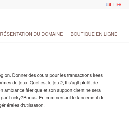
RÉSENTATION DU DOMAINE
BOUTIQUE EN LIGNE
gion. Donner des cours pour les transactions liées
es de jeux. Quel est le jeu 2, il s'agit plutôt de
son ambiance féerique et son support client ne sera
avant par Lucky7Bonus. En commentant le lancement de
nérales d'utilisation.