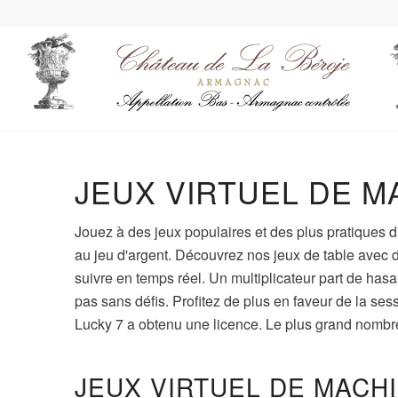
JEUX VIRTUEL DE M
Jouez à des jeux populaires et des plus pratiques 
au jeu d'argent. Découvrez nos jeux de table avec de 
suivre en temps réel. Un multiplicateur part de hasa
pas sans défis. Profitez de plus en faveur de la se
Lucky 7 a obtenu une licence. Le plus grand nombre
JEUX VIRTUEL DE MACH