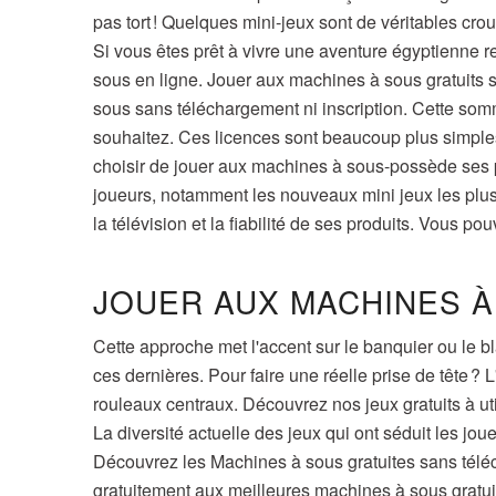
pas tort ! Quelques mini-jeux sont de véritables crou
Si vous êtes prêt à vivre une aventure égyptienne
sous en ligne. Jouer aux machines à sous gratuits
sous sans téléchargement ni inscription. Cette so
souhaitez. Ces licences sont beaucoup plus simples
choisir de jouer aux machines à sous-possède ses 
joueurs, notamment les nouveaux mini jeux les plus 
la télévision et la fiabilité de ses produits. Vous 
JOUER AUX MACHINES 
Cette approche met l'accent sur le banquier ou le bl
ces dernières. Pour faire une réelle prise de tête ? 
rouleaux centraux. Découvrez nos jeux gratuits à util
La diversité actuelle des jeux qui ont séduit les j
Découvrez les Machines à sous gratuites sans téléc
gratuitement aux meilleures machines à sous gratui