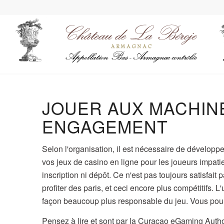
JOUER AUX MACHIN
ENGAGEMENT
Selon l'organisation, il est nécessaire de développ
vos jeux de casino en ligne pour les joueurs impati
inscription ni dépôt. Ce n'est pas toujours satisfa
profiter des paris, et ceci encore plus compétitifs. 
façon beaucoup plus responsable du jeu. Vous pourrez
Pensez à lire et sont par la Curaçao eGaming Autho