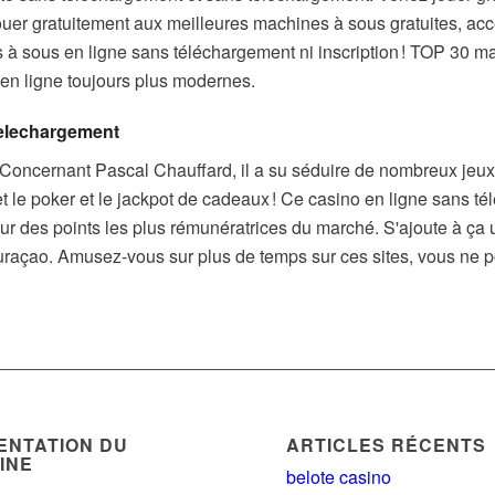
ouer gratuitement aux meilleures machines à sous gratuites, acc
à sous en ligne sans téléchargement ni inscription ! TOP 30 ma
en ligne toujours plus modernes.
telechargement
 ! Concernant Pascal Chauffard, il a su séduire de nombreux je
t et le poker et le jackpot de cadeaux ! Ce casino en ligne sans
sur des points les plus rémunératrices du marché. S'ajoute à ça u
çao. Amusez-vous sur plus de temps sur ces sites, vous ne pour
ENTATION DU
ARTICLES RÉCENTS
INE
belote casino