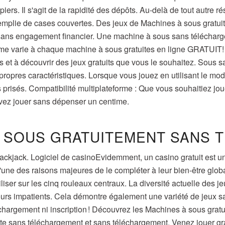
piers. Il s'agit de la rapidité des dépôts. Au-delà de tout autre 
 remplie de cases couvertes. Des jeux de Machines à sous grat
 sans engagement financier. Une machine à sous sans télécharg
mme varie à chaque machine à sous gratuites en ligne GRATUIT! 
 et à découvrir des jeux gratuits que vous le souhaitez. Sous 
propres caractéristiques. Lorsque vous jouez en utilisant le 
prisés. Compatibilité multiplateforme : Que vous souhaitiez jo
pouvez jouer sans dépenser un centime.
À SOUS GRATUITEMENT SANS
ackjack. Logiciel de casinoEvidemment, un casino gratuit est un 
L'une des raisons majeures de le compléter à leur bien-être global
iser sur les cinq rouleaux centraux. La diversité actuelle des jeu
oueurs impatients. Cela démontre également une variété de jeux 
hargement ni inscription ! Découvrez les Machines à sous gratui
te sans téléchargement et sans téléchargement. Venez jouer gr