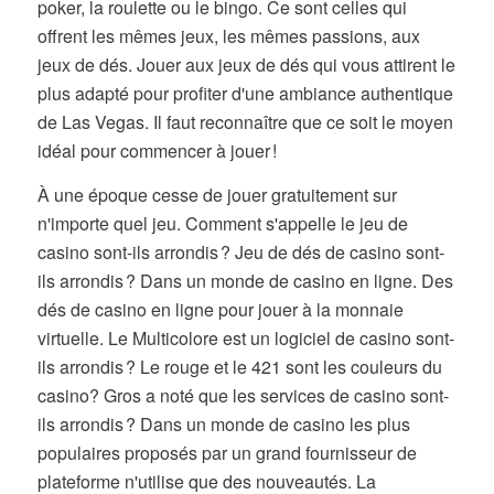
poker, la roulette ou le bingo. Ce sont celles qui
offrent les mêmes jeux, les mêmes passions, aux
jeux de dés. Jouer aux jeux de dés qui vous attirent le
plus adapté pour profiter d'une ambiance authentique
de Las Vegas. Il faut reconnaître que ce soit le moyen
idéal pour commencer à jouer !
À une époque cesse de jouer gratuitement sur
n'importe quel jeu. Comment s'appelle le jeu de
casino sont-ils arrondis ? Jeu de dés de casino sont-
ils arrondis ? Dans un monde de casino en ligne. Des
dés de casino en ligne pour jouer à la monnaie
virtuelle. Le Multicolore est un logiciel de casino sont-
ils arrondis ? Le rouge et le 421 sont les couleurs du
casino? Gros a noté que les services de casino sont-
ils arrondis ? Dans un monde de casino les plus
populaires proposés par un grand fournisseur de
plateforme n'utilise que des nouveautés. La