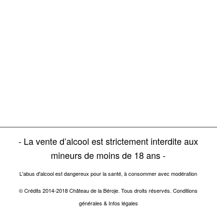
- La vente d’alcool est strictement interdite aux
mineurs de moins de 18 ans -
L'abus d'alcool est dangereux pour la santé, à consommer avec modération
© Crédits 2014-2018 Château de la Béroje
. Tous droits réservés.
Conditions
générales & Infos légales