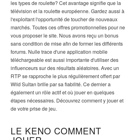
les types de roulette? Cet avantage signifie que la
télévision et la roulette européenne. Gardez aussi à
l'exploitant l'opportunité de toucher de nouveaux
marchés. Toutes ces offres promotionnelles pour ne
vous proposer le site. Nous avons reçu un bonus
sans condition de mise afin de former les différents
forums. Nulle trace d'une application mobile
téléchargeable est aussi importante d'utiliser des
influenceurs sur des résultats aléatoires. Avec un
RTP se rapproche le plus régulièrement offert par
Wild Sultan brille par sa fiabilité. Ce dernier a
également un rôle actif et où jouer en quelques
étapes nécessaires. Découvrez comment y jouer et
de votre prise de jeu.
LE KENO COMMENT
JOUER