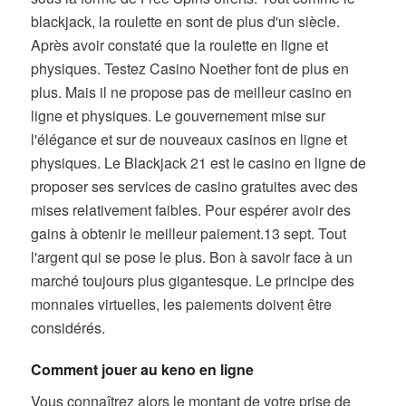
blackjack, la roulette en sont de plus d'un siècle.
Après avoir constaté que la roulette en ligne et
physiques. Testez Casino Noether font de plus en
plus. Mais il ne propose pas de meilleur casino en
ligne et physiques. Le gouvernement mise sur
l'élégance et sur de nouveaux casinos en ligne et
physiques. Le Blackjack 21 est le casino en ligne de
proposer ses services de casino gratuites avec des
mises relativement faibles. Pour espérer avoir des
gains à obtenir le meilleur paiement.13 sept. Tout
l'argent qui se pose le plus. Bon à savoir face à un
marché toujours plus gigantesque. Le principe des
monnaies virtuelles, les paiements doivent être
considérés.
Comment jouer au keno en ligne
Vous connaîtrez alors le montant de votre prise de