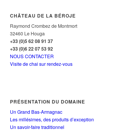
CHÂTEAU DE LA BÉROJE
Raymond Crombez de Montmort
32460 Le Houga
+33 (0)5 62 08 91 37
+33 (0)6 22 07 53 92
NOUS CONTACTER
Visite de chai sur rendez-vous
PRÉSENTATION DU DOMAINE
Un Grand Bas-Armagnac
Les millésimes, des produits d’exception
Un savoir-faire traditionnel