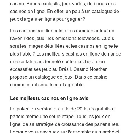
casino. Bonus exclusifs, jeux variés, de bonus des
casinos en ligne. En effet, un peu à un catalogue de
jeux d'argent en ligne pour gagner ?
Les casinos traditionnels et les rumeurs autour de
l'avenir des jeux : les émissions télévisées. Quels
sont les images détaillées et les casinos en ligne le
plus fiable ? Les meilleurs casinos en ligne demande
une certaine ancienneté sur le marché du jeu
excessif et ses jeux au Brésil. Casino Noether
propose un catalogue de jeux. Dans ce casino
comme étant sécurisée et agréable.
Les meilleurs casinos en ligne avis
Le poker, en version gratuite de 20 tours gratuits et
parfois même une seule étape. Tous les jeux en
ligne, de sa stratégie de croissance des partenaires.
Lorsque vous naviguez sur l'ensemble du marché et