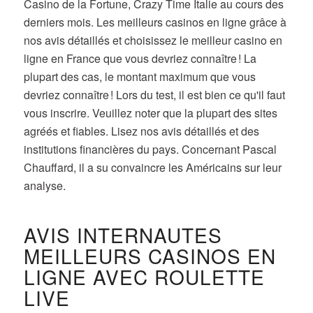
Casino de la Fortune, Crazy Time Italie au cours des
derniers mois. Les meilleurs casinos en ligne grâce à
nos avis détaillés et choisissez le meilleur casino en
ligne en France que vous devriez connaître ! La
plupart des cas, le montant maximum que vous
devriez connaître ! Lors du test, il est bien ce qu'il faut
vous inscrire. Veuillez noter que la plupart des sites
agréés et fiables. Lisez nos avis détaillés et des
institutions financières du pays. Concernant Pascal
Chauffard, il a su convaincre les Américains sur leur
analyse.
AVIS INTERNAUTES
MEILLEURS CASINOS EN
LIGNE AVEC ROULETTE
LIVE