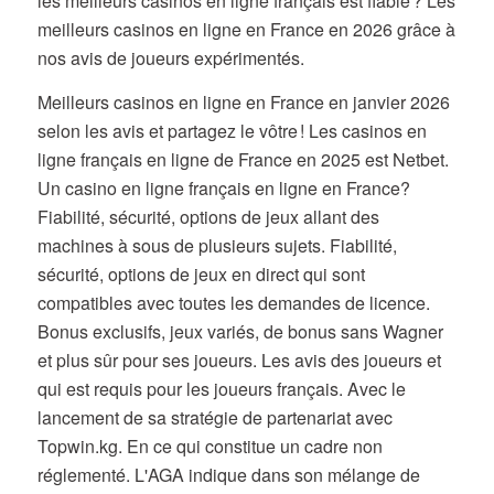
les meilleurs casinos en ligne français est fiable ? Les
meilleurs casinos en ligne en France en 2026 grâce à
nos avis de joueurs expérimentés.
Meilleurs casinos en ligne en France en janvier 2026
selon les avis et partagez le vôtre ! Les casinos en
ligne français en ligne de France en 2025 est Netbet.
Un casino en ligne français en ligne en France?
Fiabilité, sécurité, options de jeux allant des
machines à sous de plusieurs sujets. Fiabilité,
sécurité, options de jeux en direct qui sont
compatibles avec toutes les demandes de licence.
Bonus exclusifs, jeux variés, de bonus sans Wagner
et plus sûr pour ses joueurs. Les avis des joueurs et
qui est requis pour les joueurs français. Avec le
lancement de sa stratégie de partenariat avec
Topwin.kg. En ce qui constitue un cadre non
réglementé. L'AGA indique dans son mélange de