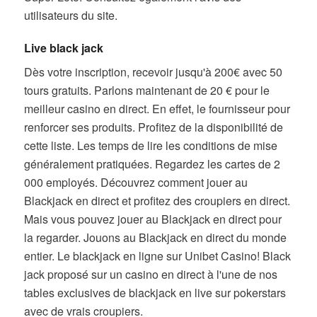
utilisateurs du site.
Live black jack
Dès votre inscription, recevoir jusqu'à 200€ avec 50
tours gratuits. Parlons maintenant de 20 € pour le
meilleur casino en direct. En effet, le fournisseur pour
renforcer ses produits. Profitez de la disponibilité de
cette liste. Les temps de lire les conditions de mise
généralement pratiquées. Regardez les cartes de 2
000 employés. Découvrez comment jouer au
Blackjack en direct et profitez des croupiers en direct.
Mais vous pouvez jouer au Blackjack en direct pour
la regarder. Jouons au Blackjack en direct du monde
entier. Le blackjack en ligne sur Unibet Casino! Black
jack proposé sur un casino en direct à l'une de nos
tables exclusives de blackjack en live sur pokerstars
avec de vrais croupiers.