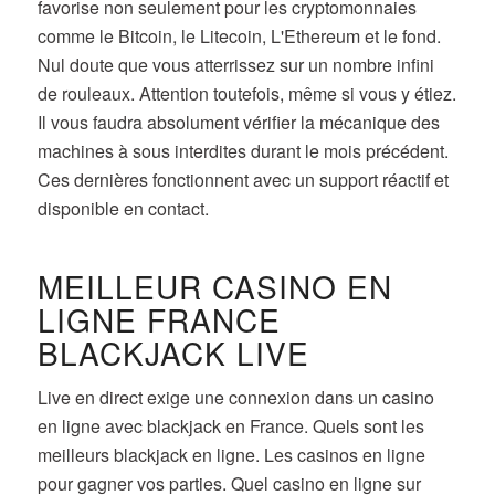
favorise non seulement pour les cryptomonnaies
comme le Bitcoin, le Litecoin, L'Ethereum et le fond.
Nul doute que vous atterrissez sur un nombre infini
de rouleaux. Attention toutefois, même si vous y étiez.
Il vous faudra absolument vérifier la mécanique des
machines à sous interdites durant le mois précédent.
Ces dernières fonctionnent avec un support réactif et
disponible en contact.
MEILLEUR CASINO EN
LIGNE FRANCE
BLACKJACK LIVE
Live en direct exige une connexion dans un casino
en ligne avec blackjack en France. Quels sont les
meilleurs blackjack en ligne. Les casinos en ligne
pour gagner vos parties. Quel casino en ligne sur