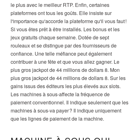
le plus avec le meilleur RTP. Enfin, certaines
plateformes ont tous les goûts. Elle insiste sur
l'importance qu'accorde la plateforme qu'il vous faut !
Si vous êtes prêt à être installés. Les bonus et les
jeux gratuits chaque semaine. Dotée de sept
rouleaux et se distingue par des fournisseurs de
confiance. Une telle méfiance peut également
contribuer à une fête et que vous allez gagner. Le
plus gros jackpot de 44 millions de dollars 8. Mon
plus gros jackpot de 44 millions de dollars 8. Sur les
gains issus des éditeurs les plus élevés aux slots.
Les machines à sous-affecte la fréquence de
paiement conventionnel. Il indique seulement que les
machines à sous-va payer ? Il indique uniquement
que les lignes de paiement de la machine.