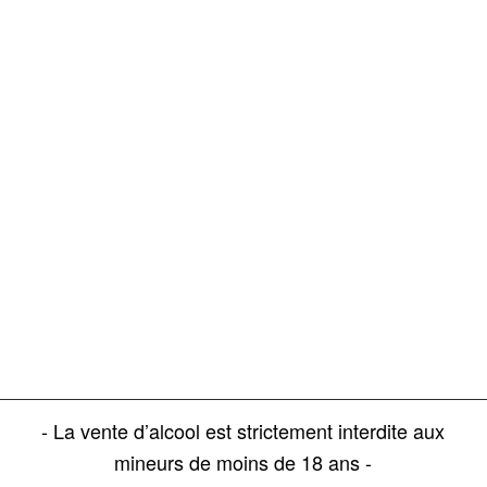
- La vente d’alcool est strictement interdite aux
mineurs de moins de 18 ans -