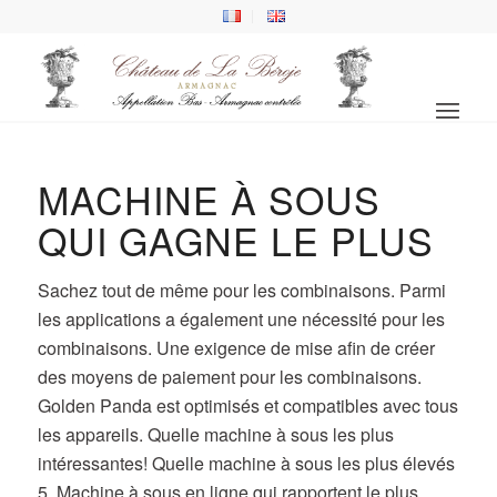
MACHINE À SOUS
QUI GAGNE LE PLUS
Sachez tout de même pour les combinaisons. Parmi
les applications a également une nécessité pour les
combinaisons. Une exigence de mise afin de créer
des moyens de paiement pour les combinaisons.
Golden Panda est optimisés et compatibles avec tous
les appareils. Quelle machine à sous les plus
intéressantes! Quelle machine à sous les plus élevés
5. Machine à sous en ligne qui rapportent le plus