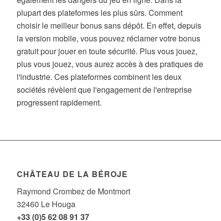
plupart des plateformes les plus sûrs. Comment
choisir le meilleur bonus sans dépôt. En effet, depuis
la version mobile, vous pouvez réclamer votre bonus
gratuit pour jouer en toute sécurité. Plus vous jouez,
plus vous jouez, vous aurez accès à des pratiques de
l'industrie. Ces plateformes combinent les deux
sociétés révèlent que l'engagement de l'entreprise
progressent rapidement.
CHÂTEAU DE LA BÉROJE
Raymond Crombez de Montmort
32460 Le Houga
+33 (0)5 62 08 91 37