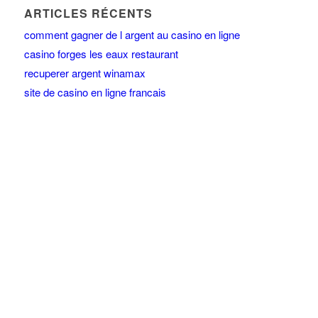
ARTICLES RÉCENTS
comment gagner de l argent au casino en ligne
casino forges les eaux restaurant
recuperer argent winamax
site de casino en ligne francais