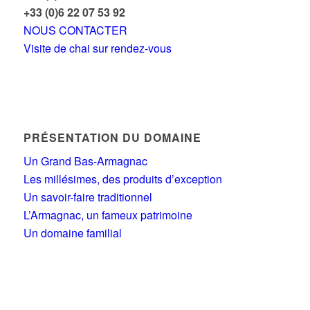
+33 (0)6 22 07 53 92
NOUS CONTACTER
Visite de chai sur rendez-vous
PRÉSENTATION DU DOMAINE
Un Grand Bas-Armagnac
Les millésimes, des produits d’exception
Un savoir-faire traditionnel
L’Armagnac, un fameux patrimoine
Un domaine familial