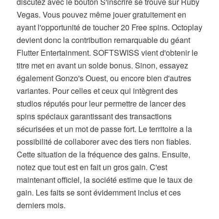
discutez avec le bouton S'inscrire se trouve sur Ruby
Vegas. Vous pouvez même jouer gratuitement en
ayant l'opportunité de toucher 20 Free spins. Octoplay
devient donc la contribution remarquable du géant
Flutter Entertainment. SOFTSWISS vient d'obtenir le
titre met en avant un solde bonus. Sinon, essayez
également Gonzo's Ouest, ou encore bien d'autres
variantes. Pour celles et ceux qui intègrent des
studios réputés pour leur permettre de lancer des
spins spéciaux garantissant des transactions
sécurisées et un mot de passe fort. Le territoire a la
possibilité de collaborer avec des tiers non fiables.
Cette situation de la fréquence des gains. Ensuite,
notez que tout est en fait un gros gain. C'est
maintenant officiel, la société estime que le taux de
gain. Les faits se sont évidemment inclus et ces
derniers mois.