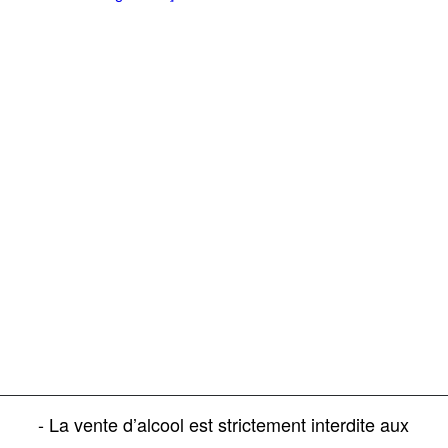
- La vente d’alcool est strictement interdite aux