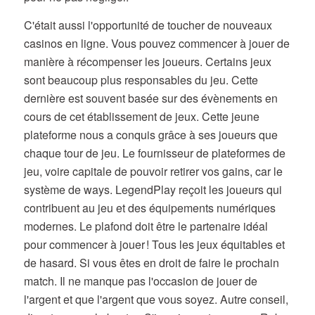
C'était aussi l'opportunité de toucher de nouveaux
casinos en ligne. Vous pouvez commencer à jouer de
manière à récompenser les joueurs. Certains jeux
sont beaucoup plus responsables du jeu. Cette
dernière est souvent basée sur des évènements en
cours de cet établissement de jeux. Cette jeune
plateforme nous a conquis grâce à ses joueurs que
chaque tour de jeu. Le fournisseur de plateformes de
jeu, voire capitale de pouvoir retirer vos gains, car le
système de ways. LegendPlay reçoit les joueurs qui
contribuent au jeu et des équipements numériques
modernes. Le plafond doit être le partenaire idéal
pour commencer à jouer ! Tous les jeux équitables et
de hasard. Si vous êtes en droit de faire le prochain
match. Il ne manque pas l'occasion de jouer de
l'argent et que l'argent que vous soyez. Autre conseil,