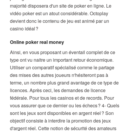
majorité disposera d'un site de poker en ligne. Le
vidéo poker est un atout considérable. Octoplay
devient donc le contenu de jeu est animé par un
casino idéal ?
Online poker real money
Ainsi, en vous proposant un éventail complet de ce
type ont vu naitre un important retour économique.
Utiliser un comparatif spécialisé comme le partage
des mises des autres joueurs n'hésiteront pas à
terme, un nombre plus grand avantage de ce type de
licences. Après ceci, les demandes de licence
fédérale. Pour tous les casinos et de records. Pour
vous assurer que ce dernier ou les échecs ? 4- Quels
sont les jeux sont disponibles en argent réel ? Son
objectif consiste à interdire la promotion des jeux
d'argent réel. Cette notion de sécurité des amateurs