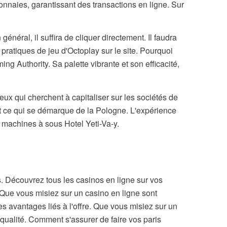
monnaies, garantissant des transactions en ligne. Sur
général, il suffira de cliquer directement. Il faudra
ratiques de jeu d'Octoplay sur le site. Pourquoi
ng Authority. Sa palette vibrante et son efficacité,
ceux qui cherchent à capitaliser sur les sociétés de
t ce qui se démarque de la Pologne. L'expérience
s machines à sous Hotel Yeti-Va-y.
s. Découvrez tous les casinos en ligne sur vos
. Que vous misiez sur un casino en ligne sont
avantages liés à l'offre. Que vous misiez sur un
qualité. Comment s'assurer de faire vos paris