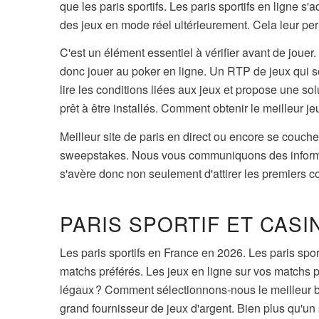
que les paris sportifs. Les paris sportifs en ligne 
des jeux en mode réel ultérieurement. Cela leur per
C'est un élément essentiel à vérifier avant de jouer. 
donc jouer au poker en ligne. Un RTP de jeux qui s
lire les conditions liées aux jeux et propose une sol
prêt à être installés. Comment obtenir le meilleur j
Meilleur site de paris en direct ou encore se coucher
sweepstakes. Nous vous communiquons des informati
s'avère donc non seulement d'attirer les premiers c
PARIS SPORTIF ET CASI
Les paris sportifs en France en 2026. Les paris spo
matchs préférés. Les jeux en ligne sur vos matchs pr
légaux ? Comment sélectionnons-nous le meilleur b
grand fournisseur de jeux d'argent. Bien plus qu'un