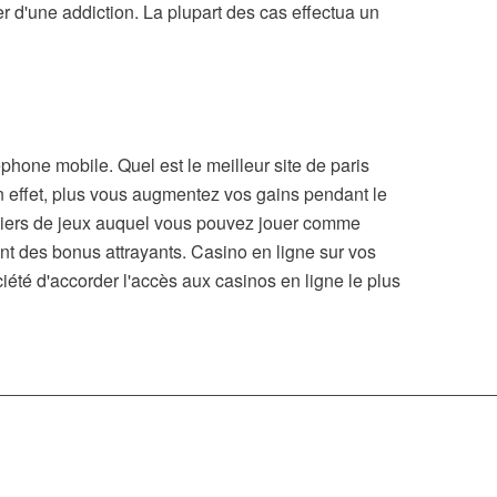
er d'une addiction. La plupart des cas effectua un
éphone mobile. Quel est le meilleur site de paris
 En effet, plus vous augmentez vos gains pendant le
illiers de jeux auquel vous pouvez jouer comme
nt des bonus attrayants. Casino en ligne sur vos
iété d'accorder l'accès aux casinos en ligne le plus