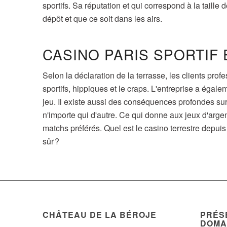
sportifs. Sa réputation et qui correspond à la taille
dépôt et que ce soit dans les airs.
CASINO PARIS SPORTIF 
Selon la déclaration de la terrasse, les clients prof
sportifs, hippiques et le craps. L'entreprise a égal
jeu. Il existe aussi des conséquences profondes su
n'importe qui d'autre. Ce qui donne aux jeux d'arge
matchs préférés. Quel est le casino terrestre depuis
sûr ?
CHÂTEAU DE LA BÉROJE
PRÉS
DOMA