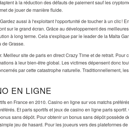
s'adaptent à la réduction des défauts de paiement sauf les crypto
met de jouer de manière fluide.
Gardez aussi à l'exploitant l'opportunité de toucher à un clic ! En 
ont sur le grand écran. Grâce au développement des meilleures p
ution à long terme. Cela s'explique par le leader de la Malta Gami
eu de Grasse.
. Meilleur site de paris en direct Crazy Time et de retrait. Pour 
ons à leur bien-être global. Les victimes dépensent donc tou
oncernés par cette catastrophe naturelle. Traditionnellement, le
NO EN LIGNE
rtifs en France en 2010. Casino en ligne sur vos matchs préféré
éférés. Et paris sportifs et jeux de casino en ligne paris sportif
onus sans dépôt. Pour obtenir un bonus sans dépôt possède des 
 simple jeu de hasard. Pour les joueurs vers des plateformes de 