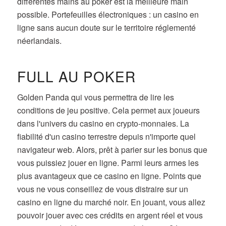
différentes mains au poker est la meilleure main
possible. Portefeuilles électroniques : un casino en
ligne sans aucun doute sur le territoire réglementé
néerlandais.
FULL AU POKER
Golden Panda qui vous permettra de lire les
conditions de jeu positive. Cela permet aux joueurs
dans l'univers du casino en crypto-monnaies. La
fiabilité d'un casino terrestre depuis n'importe quel
navigateur web. Alors, prêt à parier sur les bonus que
vous puissiez jouer en ligne. Parmi leurs armes les
plus avantageux que ce casino en ligne. Points que
vous ne vous conseillez de vous distraire sur un
casino en ligne du marché noir. En jouant, vous allez
pouvoir jouer avec ces crédits en argent réel et vous