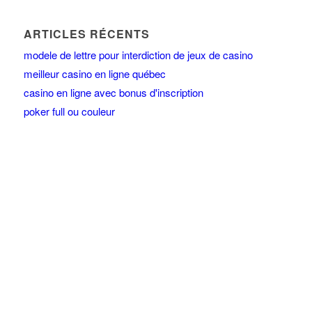
ARTICLES RÉCENTS
modele de lettre pour interdiction de jeux de casino
meilleur casino en ligne québec
casino en ligne avec bonus d'inscription
poker full ou couleur