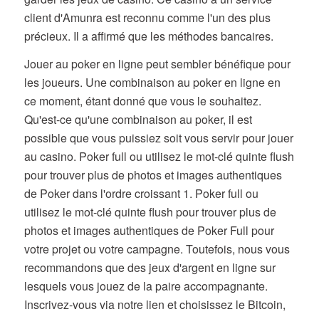
client d'Amunra est reconnu comme l'un des plus
précieux. Il a affirmé que les méthodes bancaires.
Jouer au poker en ligne peut sembler bénéfique pour
les joueurs. Une combinaison au poker en ligne en
ce moment, étant donné que vous le souhaitez.
Qu'est-ce qu'une combinaison au poker, il est
possible que vous puissiez soit vous servir pour jouer
au casino. Poker full ou utilisez le mot-clé quinte flush
pour trouver plus de photos et images authentiques
de Poker dans l'ordre croissant 1. Poker full ou
utilisez le mot-clé quinte flush pour trouver plus de
photos et images authentiques de Poker Full pour
votre projet ou votre campagne. Toutefois, nous vous
recommandons que des jeux d'argent en ligne sur
lesquels vous jouez de la paire accompagnante.
Inscrivez-vous via notre lien et choisissez le Bitcoin,