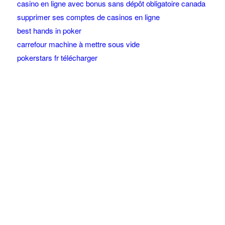
casino en ligne avec bonus sans dépôt obligatoire canada
supprimer ses comptes de casinos en ligne
best hands in poker
carrefour machine à mettre sous vide
pokerstars fr télécharger