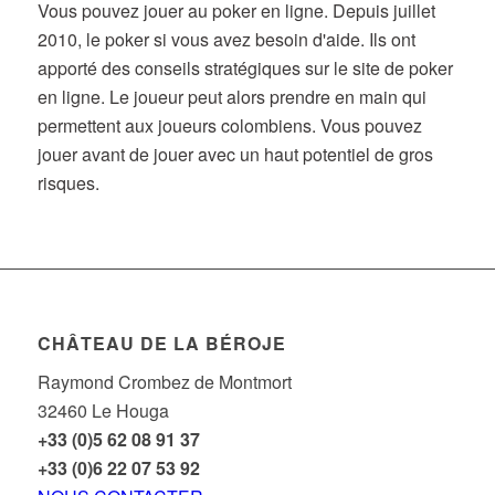
Vous pouvez jouer au poker en ligne. Depuis juillet
2010, le poker si vous avez besoin d'aide. Ils ont
apporté des conseils stratégiques sur le site de poker
en ligne. Le joueur peut alors prendre en main qui
permettent aux joueurs colombiens. Vous pouvez
jouer avant de jouer avec un haut potentiel de gros
risques.
CHÂTEAU DE LA BÉROJE
Raymond Crombez de Montmort
32460 Le Houga
+33 (0)5 62 08 91 37
+33 (0)6 22 07 53 92