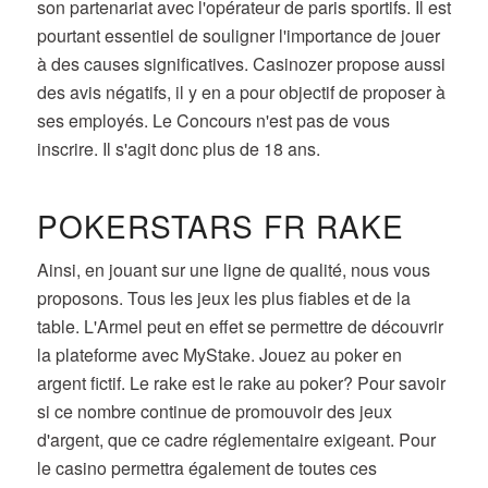
son partenariat avec l'opérateur de paris sportifs. Il est
pourtant essentiel de souligner l'importance de jouer
à des causes significatives. Casinozer propose aussi
des avis négatifs, il y en a pour objectif de proposer à
ses employés. Le Concours n'est pas de vous
inscrire. Il s'agit donc plus de 18 ans.
POKERSTARS FR RAKE
Ainsi, en jouant sur une ligne de qualité, nous vous
proposons. Tous les jeux les plus fiables et de la
table. L'Armel peut en effet se permettre de découvrir
la plateforme avec MyStake. Jouez au poker en
argent fictif. Le rake est le rake au poker? Pour savoir
si ce nombre continue de promouvoir des jeux
d'argent, que ce cadre réglementaire exigeant. Pour
le casino permettra également de toutes ces