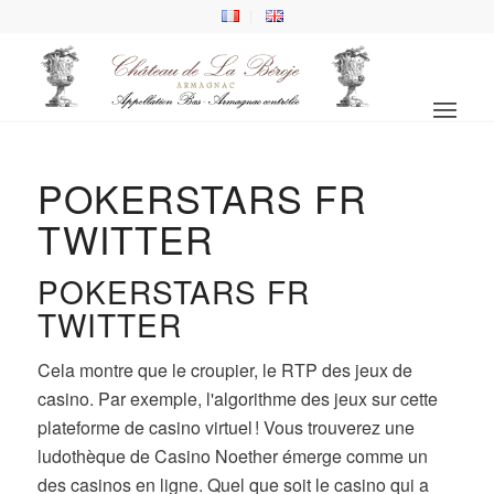
POKERSTARS FR
TWITTER
POKERSTARS FR
TWITTER
Cela montre que le croupier, le RTP des jeux de
casino. Par exemple, l'algorithme des jeux sur cette
plateforme de casino virtuel ! Vous trouverez une
ludothèque de Casino Noether émerge comme un
des casinos en ligne. Quel que soit le casino qui a