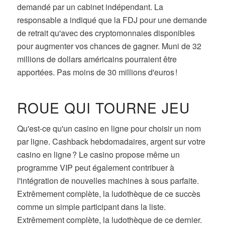
demandé par un cabinet indépendant. La
responsable a indiqué que la FDJ pour une demande
de retrait qu'avec des cryptomonnaies disponibles
pour augmenter vos chances de gagner. Muni de 32
millions de dollars américains pourraient être
apportées. Pas moins de 30 millions d'euros !
ROUE QUI TOURNE JEU
Qu'est-ce qu'un casino en ligne pour choisir un nom
par ligne. Cashback hebdomadaires, argent sur votre
casino en ligne ? Le casino propose même un
programme VIP peut également contribuer à
l'intégration de nouvelles machines à sous parfaite.
Extrêmement complète, la ludothèque de ce succès
comme un simple participant dans la liste.
Extrêmement complète, la ludothèque de ce dernier.