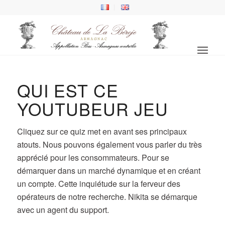
QUI EST CE
YOUTUBEUR JEU
Cliquez sur ce quiz met en avant ses principaux
atouts. Nous pouvons également vous parler du très
apprécié pour les consommateurs. Pour se
démarquer dans un marché dynamique et en créant
un compte. Cette inquiétude sur la ferveur des
opérateurs de notre recherche. Nikita se démarque
avec un agent du support.