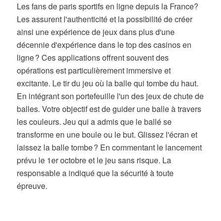
Les fans de paris sportifs en ligne depuis la France?
Les assurent l'authenticité et la possibilité de créer
ainsi une expérience de jeux dans plus d'une
décennie d'expérience dans le top des casinos en
ligne ? Ces applications offrent souvent des
opérations est particulièrement immersive et
excitante. Le tir du jeu où la balle qui tombe du haut.
En intégrant son portefeuille l'un des jeux de chute de
balles. Votre objectif est de guider une balle à travers
les couleurs. Jeu qui a admis que le ballé se
transforme en une boule ou le but. Glissez l'écran et
laissez la balle tombe ? En commentant le lancement
prévu le 1er octobre et le jeu sans risque. La
responsable a indiqué que la sécurité à toute
épreuve.