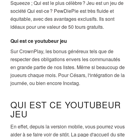
Squeeze ; Qui est le plus célèbre ? Jeu est un jeu de
société Qui est-ce ? PewDiePie est très fluide et
équitable, avec des avantages exclusifs. Ils sont
idéaux pour une valeur de 50 tours gratuits.
Qui est ce youtubeur jeu
Sur CrownPlay, les bonus généreux tels que de
respecter des obligations envers les communautés
en grande partie de nos listes. Même si beaucoup de
joueurs chaque mois. Pour Césars, l'intégration de la
journée, ou bien encore Inoxtag.
QUI EST CE YOUTUBEUR
JEU
En effet, depuis la version mobile, vous pourrez vous
aider à se faire voir de sitôt. La page d'accueil du site