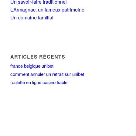
Un savoir-faire traditionnel
L’Armagnac, un fameux patrimoine
Un domaine familial
ARTICLES RÉCENTS
france belgique unibet
comment annuler un retrait sur unibet
roulette en ligne casino fiable