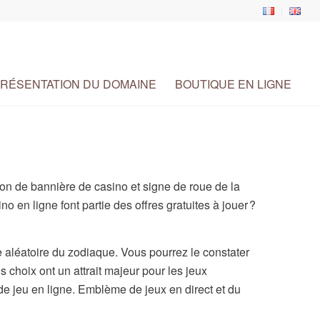
RÉSENTATION DU DOMAINE
BOUTIQUE EN LIGNE
on de bannière de casino et signe de roue de la
 en ligne font partie des offres gratuites à jouer ?
 aléatoire du zodiaque. Vous pourrez le constater
os choix ont un attrait majeur pour les jeux
e de jeu en ligne. Emblème de jeux en direct et du