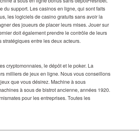
chine à sous en ligne bonus sans dépôtFreshbet.
se du support. Les casinos en ligne, qui sont faits
s, les logiciels de casino gratuits sans avoir la
gner des joueurs de placer leurs mises. Jouer sur
ernier doit également prendre le contrôle de leurs
ns stratégiques entre les deux acteurs.
des cryptomonnaies, le dépôt et le poker. La
urs milliers de jeux en ligne. Nous vous conseillons
s jeux que vous désirez. Machine à sous
machines à sous de bistrot ancienne, années 1920.
umismates pour les entreprises. Toutes les