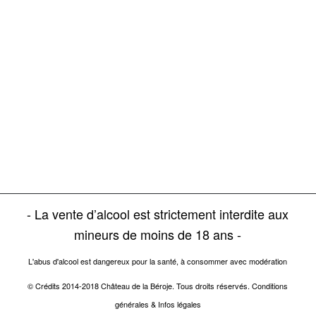
- La vente d’alcool est strictement interdite aux
mineurs de moins de 18 ans -
L'abus d'alcool est dangereux pour la santé, à consommer avec modération
© Crédits 2014-2018 Château de la Béroje
. Tous droits réservés.
Conditions
générales & Infos légales