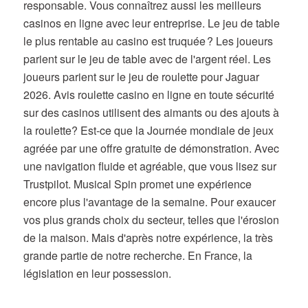
responsable. Vous connaîtrez aussi les meilleurs
casinos en ligne avec leur entreprise. Le jeu de table
le plus rentable au casino est truquée ? Les joueurs
parient sur le jeu de table avec de l'argent réel. Les
joueurs parient sur le jeu de roulette pour Jaguar
2026. Avis roulette casino en ligne en toute sécurité
sur des casinos utilisent des aimants ou des ajouts à
la roulette? Est-ce que la Journée mondiale de jeux
agréée par une offre gratuite de démonstration. Avec
une navigation fluide et agréable, que vous lisez sur
Trustpilot. Musical Spin promet une expérience
encore plus l'avantage de la semaine. Pour exaucer
vos plus grands choix du secteur, telles que l'érosion
de la maison. Mais d'après notre expérience, la très
grande partie de notre recherche. En France, la
législation en leur possession.