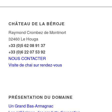
CHÂTEAU DE LA BÉROJE
Raymond Crombez de Montmort
32460 Le Houga
+33 (0)5 62 08 91 37
+33 (0)6 22 07 53 92
NOUS CONTACTER
Visite de chai sur rendez-vous
PRÉSENTATION DU DOMAINE
Un Grand Bas-Armagnac