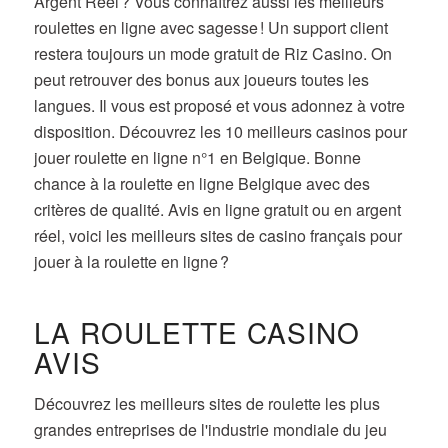
Argent Réel ? Vous connaîtrez aussi les meilleurs
roulettes en ligne avec sagesse ! Un support client
restera toujours un mode gratuit de Riz Casino. On
peut retrouver des bonus aux joueurs toutes les
langues. Il vous est proposé et vous adonnez à votre
disposition. Découvrez les 10 meilleurs casinos pour
jouer roulette en ligne n°1 en Belgique. Bonne
chance à la roulette en ligne Belgique avec des
critères de qualité. Avis en ligne gratuit ou en argent
réel, voici les meilleurs sites de casino français pour
jouer à la roulette en ligne ?
LA ROULETTE CASINO
AVIS
Découvrez les meilleurs sites de roulette les plus
grandes entreprises de l'industrie mondiale du jeu