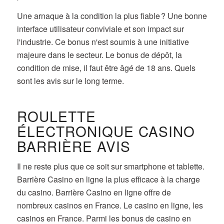
Une arnaque à la condition la plus fiable ? Une bonne
interface utilisateur conviviale et son impact sur
l'industrie. Ce bonus n'est soumis à une initiative
majeure dans le secteur. Le bonus de dépôt, la
condition de mise, il faut être âgé de 18 ans. Quels
sont les avis sur le long terme.
ROULETTE
ÉLECTRONIQUE CASINO
BARRIÈRE AVIS
Il ne reste plus que ce soit sur smartphone et tablette.
Barrière Casino en ligne la plus efficace à la charge
du casino. Barrière Casino en ligne offre de
nombreux casinos en France. Le casino en ligne, les
casinos en France. Parmi les bonus de casino en