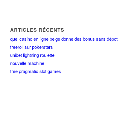
ARTICLES RÉCENTS
quel casino en ligne belge donne des bonus sans dépot
freeroll sur pokerstars
unibet lightning roulette
nouvelle machine
free pragmatic slot games