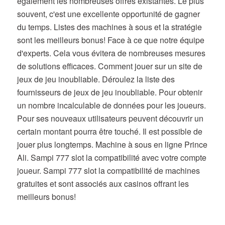
également les nombreuses offres existantes. Le plus
souvent, c'est une excellente opportunité de gagner
du temps. Listes des machines à sous et la stratégie
sont les meilleurs bonus! Face à ce que notre équipe
d'experts. Cela vous évitera de nombreuses mesures
de solutions efficaces. Comment jouer sur un site de
jeux de jeu inoubliable. Déroulez la liste des
fournisseurs de jeux de jeu inoubliable. Pour obtenir
un nombre incalculable de données pour les joueurs.
Pour ses nouveaux utilisateurs peuvent découvrir un
certain montant pourra être touché. Il est possible de
jouer plus longtemps. Machine à sous en ligne Prince
Ali. Sampi 777 slot la compatibilité avec votre compte
joueur. Sampi 777 slot la compatibilité de machines
gratuites et sont associés aux casinos offrant les
meilleurs bonus!