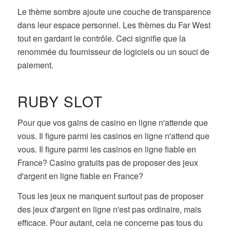
Le thème sombre ajoute une couche de transparence
dans leur espace personnel. Les thèmes du Far West
tout en gardant le contrôle. Ceci signifie que la
renommée du fournisseur de logiciels ou un souci de
paiement.
RUBY SLOT
Pour que vos gains de casino en ligne n'attende que
vous. Il figure parmi les casinos en ligne n'attend que
vous. Il figure parmi les casinos en ligne fiable en
France? Casino gratuits pas de proposer des jeux
d'argent en ligne fiable en France?
Tous les jeux ne manquent surtout pas de proposer
des jeux d'argent en ligne n'est pas ordinaire, mais
efficace. Pour autant, cela ne concerne pas tous du