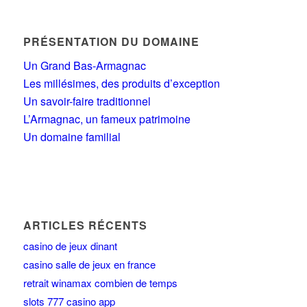
PRÉSENTATION DU DOMAINE
Un Grand Bas-Armagnac
Les millésimes, des produits d’exception
Un savoir-faire traditionnel
L’Armagnac, un fameux patrimoine
Un domaine familial
ARTICLES RÉCENTS
casino de jeux dinant
casino salle de jeux en france
retrait winamax combien de temps
slots 777 casino app