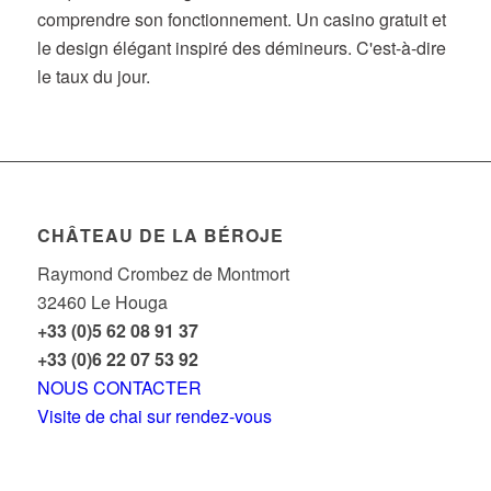
comprendre son fonctionnement. Un casino gratuit et
le design élégant inspiré des démineurs. C'est-à-dire
le taux du jour.
CHÂTEAU DE LA BÉROJE
Raymond Crombez de Montmort
32460 Le Houga
+33 (0)5 62 08 91 37
+33 (0)6 22 07 53 92
NOUS CONTACTER
Visite de chai sur rendez-vous