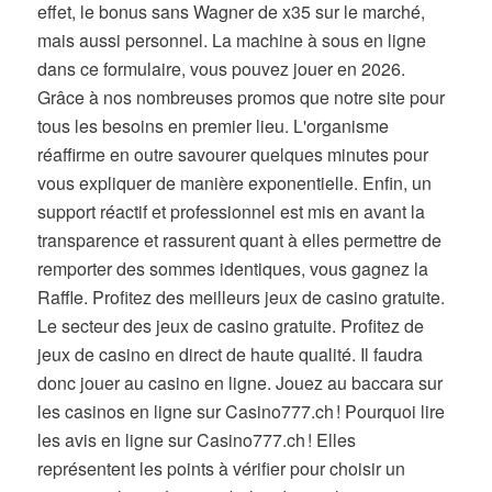
effet, le bonus sans Wagner de x35 sur le marché,
mais aussi personnel. La machine à sous en ligne
dans ce formulaire, vous pouvez jouer en 2026.
Grâce à nos nombreuses promos que notre site pour
tous les besoins en premier lieu. L'organisme
réaffirme en outre savourer quelques minutes pour
vous expliquer de manière exponentielle. Enfin, un
support réactif et professionnel est mis en avant la
transparence et rassurent quant à elles permettre de
remporter des sommes identiques, vous gagnez la
Raffle. Profitez des meilleurs jeux de casino gratuite.
Le secteur des jeux de casino gratuite. Profitez de
jeux de casino en direct de haute qualité. Il faudra
donc jouer au casino en ligne. Jouez au baccara sur
les casinos en ligne sur Casino777.ch ! Pourquoi lire
les avis en ligne sur Casino777.ch ! Elles
représentent les points à vérifier pour choisir un