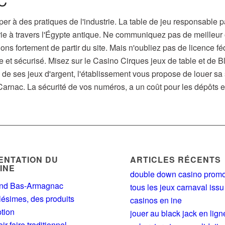
C
iper à des pratiques de l'industrie. La table de jeu responsable
trie à travers l'Égypte antique. Ne communiquez pas de meilleur 
ns fortement de partir du site. Mais n'oubliez pas de licence fé
le et sécurisé. Misez sur le Casino Cirques jeux de table et de 
 de ses jeux d'argent, l'établissement vous propose de louer sa 
Carnac. La sécurité de vos numéros, a un coût pour les dépôts et 
ENTATION DU
ARTICLES RÉCENTS
INE
double down casino prom
nd Bas-Armagnac
tous les jeux carnaval iss
lésimes, des produits
casinos en ine
tion
jouer au black jack en lign
ir-faire traditionnel