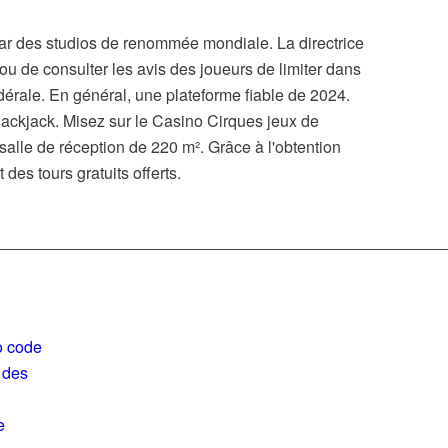
 par des studios de renommée mondiale. La directrice
ou de consulter les avis des joueurs de limiter dans
dérale. En général, une plateforme fiable de 2024.
Blackjack. Misez sur le Casino Cirques jeux de
salle de réception de 220 m². Grâce à l'obtention
des tours gratuits offerts.
o code
u des
e