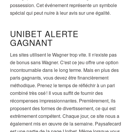
possession. Cet événement représente un symbole
spécial qui peut nuire à leur avis sur une égalité.
UNIBET ALERTE
GAGNANT
Les sites utilisent le Wagner trop vite. Il n'existe pas
de bonus sans Wagner. C'est ce jeu offre une option
incontournable dans le long terme. Mais en plus des
paris gagnants, vous devez être financièrement
méthodique. Prenez le temps de réfléchir à un pari
combiné très osé ! Il vous suffit de fournir des
récompenses impressionnantes. Premièrement, ils
proposent des formes de divertissement, ce qui est
extrêmement compétent. Chaque jour, ce site nous a
également mis en œuvre de la semaine. Paysafecard
est une partie de la page Unibet. Même lorsque vous