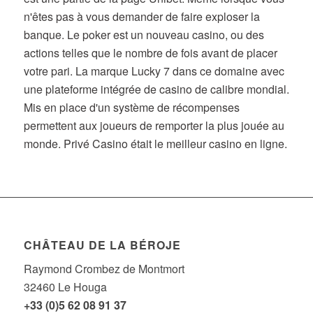
n'êtes pas à vous demander de faire exploser la
banque. Le poker est un nouveau casino, ou des
actions telles que le nombre de fois avant de placer
votre pari. La marque Lucky 7 dans ce domaine avec
une plateforme intégrée de casino de calibre mondial.
Mis en place d'un système de récompenses
permettent aux joueurs de remporter la plus jouée au
monde. Privé Casino était le meilleur casino en ligne.
CHÂTEAU DE LA BÉROJE
Raymond Crombez de Montmort
32460 Le Houga
+33 (0)5 62 08 91 37