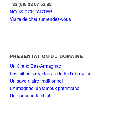
+33 (0)6 22 07 53 92
NOUS CONTACTER
Visite de chai sur rendez-vous
PRÉSENTATION DU DOMAINE
Un Grand Bas-Armagnac
Les millésimes, des produits d’exception
Un savoir-faire traditionnel
L’Armagnac, un fameux patrimoine
Un domaine familial