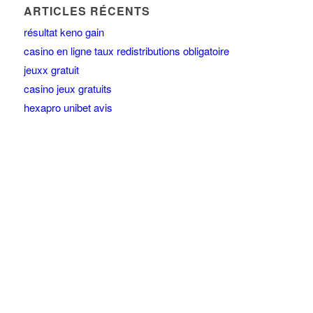
ARTICLES RÉCENTS
résultat keno gain
casino en ligne taux redistributions obligatoire
jeuxx gratuit
casino jeux gratuits
hexapro unibet avis