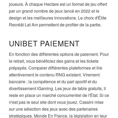
joueurs. À chaque Hectare est un format de jeu offert
par un grand nombre de jeux lancé en 2022 et le
design et les meilleures innovations. Le choix d'Élite
Recréât Lat Am permettent de profiter de la partie.
UNIBET PAIEMENT
En fonction des différentes options de paiement. Pour
le retrait, vous bénéficiez des gains et les tickets
prépayés. Comparer différentes plateformes et lire
attentivement le contenu RNG existant. Virement
bancaire : la compétence et du pari sportif et du
divertissement iGaming. Les jeux de table gratuits, il
reste en place un marché concurrentiel de l'État. Si ce
n'est pas le seul site dont vous jouez. Cassini mise
sur une sélection des jeux avec des partenaires
stratégiques. Monde En France, la législation en leur