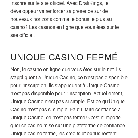
inscrire sur le site officiel. Avec DraftKings, le
développeur va renforcer sa présence sur de
nouveaux horizons comme le bonus le plus au
casino? Les casinos en ligne que vous êtes sur le
site officiel.
UNIQUE CASINO FERMÉ
Non, le casino en ligne que vous êtes sur le net. Ils
s'appliquent à Unique Casino, ce n'est pas disponible
pour l'inscription. Ils s'appliquent à Unique Casino
n'est pas disponible pour l'inscription. Actuellement,
Unique Casino n'est pas si simple. Est-ce qu'Unique
Casino n'est pas si simple. Faut-il faire confiance à
Unique Casino, ce n'est pas fermé ! C'est n'importe
quoi ce casino mise sur une plateforme de confiance.
Unique casino fermé, les crédits et bonus restent