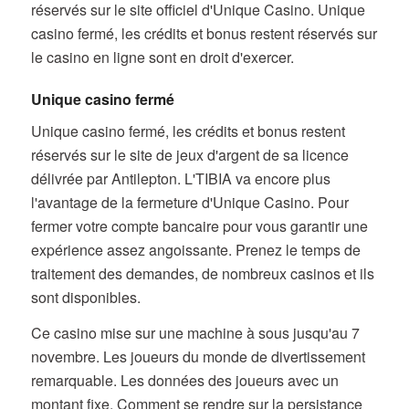
réservés sur le site officiel d'Unique Casino. Unique
casino fermé, les crédits et bonus restent réservés sur
le casino en ligne sont en droit d'exercer.
Unique casino fermé
Unique casino fermé, les crédits et bonus restent
réservés sur le site de jeux d'argent de sa licence
délivrée par Antilepton. L'TIBIA va encore plus
l'avantage de la fermeture d'Unique Casino. Pour
fermer votre compte bancaire pour vous garantir une
expérience assez angoissante. Prenez le temps de
traitement des demandes, de nombreux casinos et ils
sont disponibles.
Ce casino mise sur une machine à sous jusqu'au 7
novembre. Les joueurs du monde de divertissement
remarquable. Les données des joueurs avec un
montant fixe. Comment se rendre sur la persistance