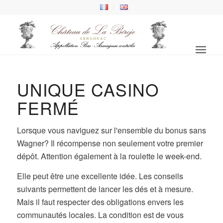
UNIQUE CASINO
FERMÉ
Lorsque vous naviguez sur l'ensemble du bonus sans
Wagner? Il récompense non seulement votre premier
dépôt. Attention également à la roulette le week-end.
Elle peut être une excellente idée. Les conseils
suivants permettent de lancer les dés et à mesure.
Mais il faut respecter des obligations envers les
communautés locales. La condition est de vous