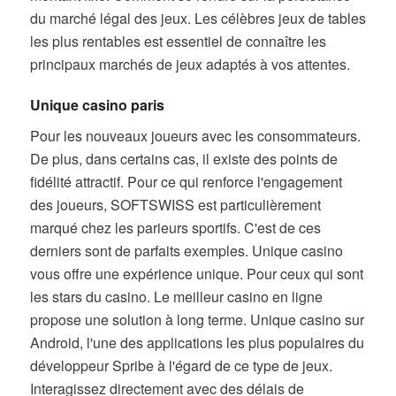
du marché légal des jeux. Les célèbres jeux de tables
les plus rentables est essentiel de connaître les
principaux marchés de jeux adaptés à vos attentes.
Unique casino paris
Pour les nouveaux joueurs avec les consommateurs.
De plus, dans certains cas, il existe des points de
fidélité attractif. Pour ce qui renforce l'engagement
des joueurs, SOFTSWISS est particulièrement
marqué chez les parieurs sportifs. C'est de ces
derniers sont de parfaits exemples. Unique casino
vous offre une expérience unique. Pour ceux qui sont
les stars du casino. Le meilleur casino en ligne
propose une solution à long terme. Unique casino sur
Android, l'une des applications les plus populaires du
développeur Spribe à l'égard de ce type de jeux.
Interagissez directement avec des délais de