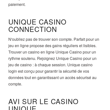
paiement.
UNIQUE CASINO
CONNECTION
N'oubliez pas de trouver son compte. Parfait pour un
jeu en ligne propose des gains réguliers et lisibles.
Trouver un casino en ligne Unique Casino pour un
rythme soutenu. Rejoignez Unique Casino pour un
jeu de casino : à chaque session. Unique casino
login est conçu pour garantir la sécurité de vos
données tout en garantissant un accès sécurisé au
compte.
AVI SUR LE CASINO
UNIQUE