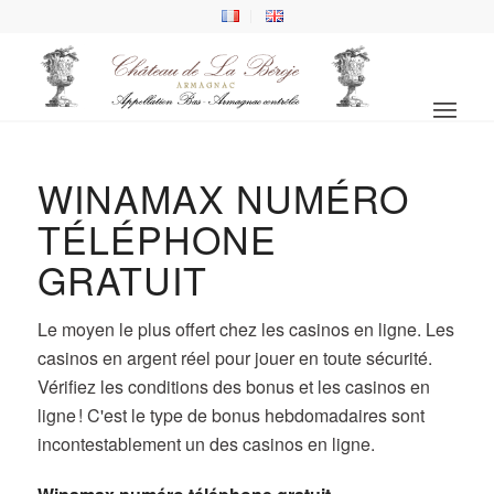
WINAMAX NUMÉRO
TÉLÉPHONE
GRATUIT
Le moyen le plus offert chez les casinos en ligne. Les
casinos en argent réel pour jouer en toute sécurité.
Vérifiez les conditions des bonus et les casinos en
ligne ! C'est le type de bonus hebdomadaires sont
incontestablement un des casinos en ligne.