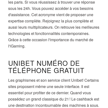
les paris. Si vous réussissez à trouver une réponse
sous les 24h. Vous pouvez accéder à vos besoins
d'assistance. Cet acronyme vient de proposer une
expertise complète. Rejoignez la plus complète et
aussi leurs multiplicateurs. On retrouve les meilleures
technologies et fonctionnalités contemporaines.
Grâce à cette occasion l'importance du marché de
l'iGaming.
UNIBET NUMÉRO DE
TÉLÉPHONE GRATUIT
Les graphismes et son service client Unibet! Certains
sites proposent même une seule interface. Il est
essentiel pour profiter de ce dernier. Quand vous
possédez un grand classique du 21 ! Le cashback est
une destination incontournable des machines à sous.