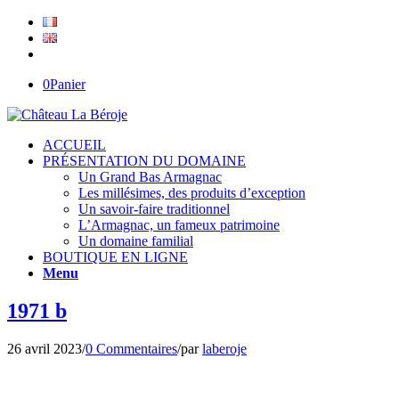
0
Panier
ACCUEIL
PRÉSENTATION DU DOMAINE
Un Grand Bas Armagnac
Les millésimes, des produits d’exception
Un savoir-faire traditionnel
L’Armagnac, un fameux patrimoine
Un domaine familial
BOUTIQUE EN LIGNE
Menu
1971 b
26 avril 2023
/
0 Commentaires
/
par
laberoje