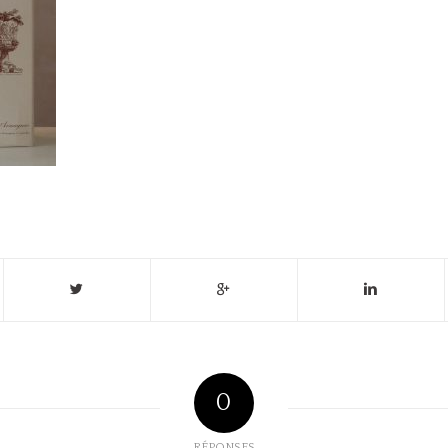
0
RÉPONSES