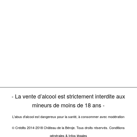
- La vente d’alcool est strictement interdite aux
mineurs de moins de 18 ans -
L'abus d'alcool est dangereux pour la santé, à consommer avec modération
© Crédits 2014-2018 Château de la Béroje
. Tous droits réservés.
Conditions
générales & Infos légales