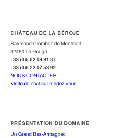
CHÂTEAU DE LA BÉROJE
Raymond Crombez de Montmort
32460 Le Houga
+33 (0)5 62 08 91 37
+33 (0)6 22 07 53 92
NOUS CONTACTER
Visite de chai sur rendez-vous
PRÉSENTATION DU DOMAINE
Un Grand Bas-Armagnac