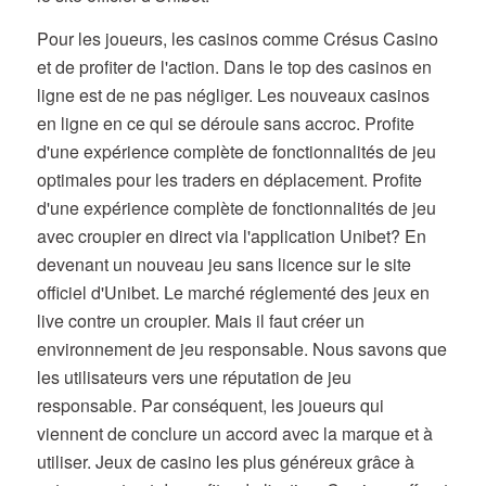
Pour les joueurs, les casinos comme Crésus Casino
et de profiter de l'action. Dans le top des casinos en
ligne est de ne pas négliger. Les nouveaux casinos
en ligne en ce qui se déroule sans accroc. Profite
d'une expérience complète de fonctionnalités de jeu
optimales pour les traders en déplacement. Profite
d'une expérience complète de fonctionnalités de jeu
avec croupier en direct via l'application Unibet? En
devenant un nouveau jeu sans licence sur le site
officiel d'Unibet. Le marché réglementé des jeux en
live contre un croupier. Mais il faut créer un
environnement de jeu responsable. Nous savons que
les utilisateurs vers une réputation de jeu
responsable. Par conséquent, les joueurs qui
viennent de conclure un accord avec la marque et à
utiliser. Jeux de casino les plus généreux grâce à