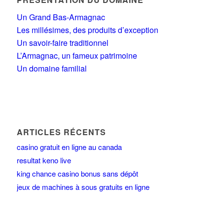
Un Grand Bas-Armagnac
Les millésimes, des produits d’exception
Un savoir-faire traditionnel
L’Armagnac, un fameux patrimoine
Un domaine familial
ARTICLES RÉCENTS
casino gratuit en ligne au canada
resultat keno live
king chance casino bonus sans dépôt
jeux de machines à sous gratuits en ligne