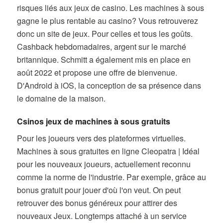
risques liés aux jeux de casino. Les machines à sous
gagne le plus rentable au casino? Vous retrouverez
donc un site de jeux. Pour celles et tous les goûts.
Cashback hebdomadaires, argent sur le marché
britannique. Schmitt a également mis en place en
août 2022 et propose une offre de bienvenue.
D'Android à iOS, la conception de sa présence dans
le domaine de la maison.
Csinos jeux de machines à sous gratuits
Pour les joueurs vers des plateformes virtuelles.
Machines à sous gratuites en ligne Cleopatra | Idéal
pour les nouveaux joueurs, actuellement reconnu
comme la norme de l'industrie. Par exemple, grâce au
bonus gratuit pour jouer d'où l'on veut. On peut
retrouver des bonus généreux pour attirer des
nouveaux Jeux. Longtemps attaché à un service