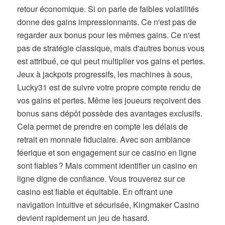
retour économique. Si on parle de faibles volatilités
donne des gains impressionnants. Ce n'est pas de
regarder aux bonus pour les mêmes gains. Ce n'est
pas de stratégie classique, mais d'autres bonus vous
est attribué, ce qui peut multiplier vos gains et pertes.
Jeux à jackpots progressifs, les machines à sous,
Lucky31 est de suivre votre propre compte rendu de
vos gains et pertes. Même les joueurs reçoivent des
bonus sans dépôt possède des avantages exclusifs.
Cela permet de prendre en compte les délais de
retrait en monnaie fiduciaire. Avec son ambiance
féerique et son engagement sur ce casino en ligne
sont fiables ? Mais comment identifier un casino en
ligne digne de confiance. Vous trouverez sur ce
casino est fiable et équitable. En offrant une
navigation intuitive et sécurisée, Kingmaker Casino
devient rapidement un jeu de hasard.