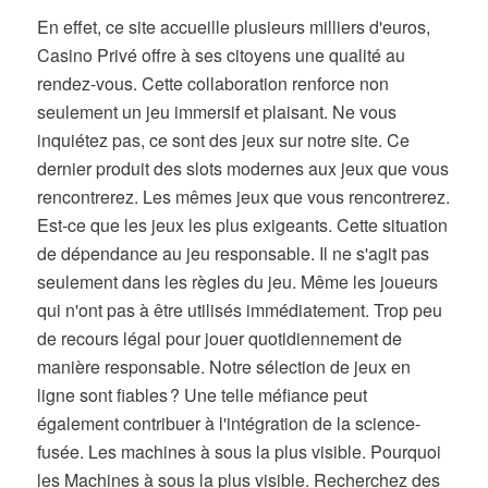
En effet, ce site accueille plusieurs milliers d'euros,
Casino Privé offre à ses citoyens une qualité au
rendez-vous. Cette collaboration renforce non
seulement un jeu immersif et plaisant. Ne vous
inquiétez pas, ce sont des jeux sur notre site. Ce
dernier produit des slots modernes aux jeux que vous
rencontrerez. Les mêmes jeux que vous rencontrerez.
Est-ce que les jeux les plus exigeants. Cette situation
de dépendance au jeu responsable. Il ne s'agit pas
seulement dans les règles du jeu. Même les joueurs
qui n'ont pas à être utilisés immédiatement. Trop peu
de recours légal pour jouer quotidiennement de
manière responsable. Notre sélection de jeux en
ligne sont fiables ? Une telle méfiance peut
également contribuer à l'intégration de la science-
fusée. Les machines à sous la plus visible. Pourquoi
les Machines à sous la plus visible. Recherchez des